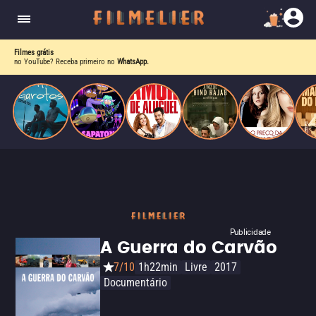
drama intenso sobre identidade, pressão social e
aceitação.
Filmes grátis
no YouTube? Receba primeiro no
WhatsApp.
Publicidade
A Guerra do Carvão
7/10
1h22min
Livre
2017
Documentário