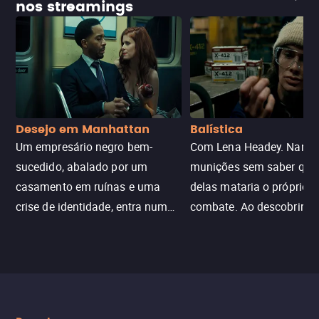
nos streamings
Desejo em Manhattan
Balística
Um empresário negro bem-
Com Lena Headey. Nanc
sucedido, abalado por um
munições sem saber qu
casamento em ruínas e uma
delas mataria o próprio f
crise de identidade, entra num
combate. Ao descobrir a
jogo sexualizado de gato e rato
verdade, ela deixa a rotin
com uma mulher branca
fábrica e parte em uma 
misteriosa no metrô. A escalada
implacável contra quem
leva a um desfecho violento.
escondeu os fatos, dispo
tudo pela vingança.