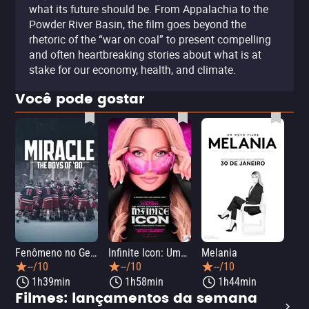
what its future should be. From Appalachia to the
Powder River Basin, the film goes beyond the
rhetoric of the “war on coal” to present compelling
and often heartbreaking stories about what is at
stake for our economy, health, and climate.
Você pode gostar
Fenômeno no Gelo: Hóquei na Guerra Fria
Infinite Icon: Uma Memória Visual
Melania
33 
--/10
--/10
--/10
1h39min
1h58min
1h44min
Filmes: lançamentos da semana