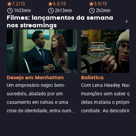
7.2/10
6.5/10
5.9/10
1h33min
2h13min
2h2min
Filmes: lançamentos da semana
nos streamings
Desejo em Manhattan
Balística
Um empresário negro bem-
Com Lena Headey. Nanc
sucedido, abalado por um
munições sem saber qu
casamento em ruínas e uma
delas mataria o próprio f
crise de identidade, entra num
combate. Ao descobrir a
jogo sexualizado de gato e rato
verdade, ela deixa a rotin
com uma mulher branca
fábrica e parte em uma 