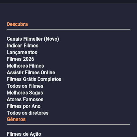
misteriosa no metrô. A escalada
implacável contra quem
leva a um desfecho violento.
escondeu os fatos, dispo
tudo pela vingança.
Descubra
Canais Filmelier (Novo)
Indicar Filmes
Lançamentos
Filmes 2026
Melhores Filmes
Assistir Filmes Online
Filmes Grátis Completos
Todos os Filmes
Melhores Sagas
Atores Famosos
Filmes por Ano
Todos os diretores
Gêneros
Filmes de Ação