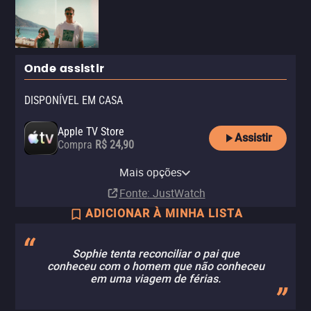
Onde assistir
DISPONÍVEL EM CASA
Apple TV Store
Assistir
Compra
R$ 24,90
MUBI
MUBI Amazon Channel
Mais opções
Assinatura
Assinatura
Fonte
: JustWatch
ADICIONAR À MINHA LISTA
Sophie tenta reconciliar o pai que
conheceu com o homem que não conheceu
em uma viagem de férias.