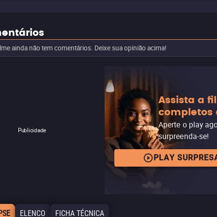
entários
ilme ainda não tem comentários. Deixe sua opinião acima!
Assista a f
completos 
Aperte o play ag
Publicidade
surpreenda-se!
PLAY SURPRES
PSE
ELENCO
FICHA TÉCNICA