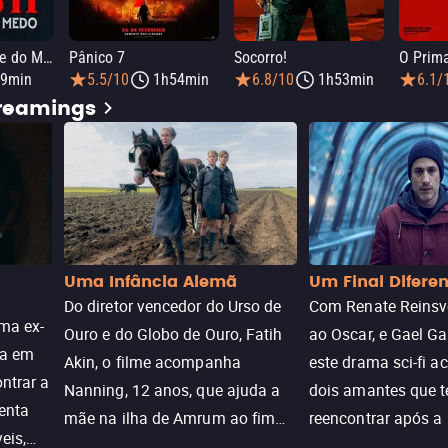
Push: No Limite do Medo
Pânico 7
Socorro!
O Prim
9min
5.5/10
1h54min
6.8/10
1h53min
6.1/
treamings
Uma Infância Alemã
Um Final Difere
Do diretor vencedor do Urso de
Com Renate Reinsve
ma ex-
Ouro e do Globo de Ouro, Fatih
ao Oscar, e Gael Ga
ra em
Akin, o filme acompanha
este drama sci-fi 
ntrar a
Nanning, 12 anos, que ajuda a
dois amantes que 
enta
mãe na ilha de Amrum ao fim
reencontrar após a
eis,
da guerra. Quando a paz chega,
meio de uma tecno