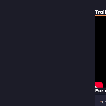
Trai
Por 
Um
"