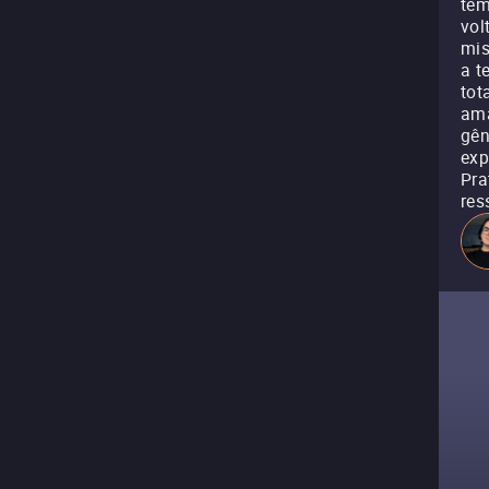
tem
vol
mis
a t
tot
ama
gên
exp
Pra
res