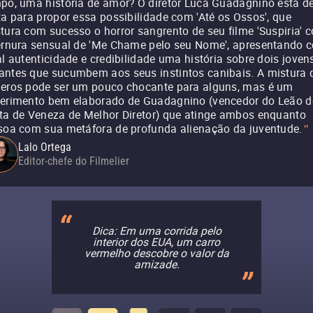
po, uma história de amor? O diretor Luca Guadagnino está d
ta para propor essa possibilidade com 'Até os Ossos', que
tura com sucesso o horror sangrento de seu filme 'Suspiria' 
ernura sensual de 'Me Chame pelo seu Nome', apresentando 
al autenticidade e credibilidade uma história sobre dois joven
ntes que sucumbem aos seus instintos canibais. A mistura 
eros pode ser um pouco chocante para alguns, mas é um
erimento bem elaborado de Guadagnino (vencedor do Leão d
ta de Veneza de Melhor Diretor) que atinge ambos enquanto
soa com sua metáfora de profunda alienação da juventude.
"
Lalo Ortega
Editor-chefe do Filmelier
Dica: Em uma corrida pelo
interior dos EUA, um carro
vermelho descobre o valor da
amizade.