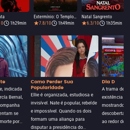
ata
Extermínio: O Templo dos Ossos
Natal Sangrento
10
1h29min
7.8/10
1h49min
6.3/10
1h35min
nte
Como Perder Sua
Dia D
Popularidade
, indicada
A trama de DI
Ellie é organizada, estudiosa e
rcía Bernal,
existência de
invisível. Nate é popular, rebelde
acompanha
mostrando c
e impossível. Quando os dois
tentam se
descoberta ir
formam uma aliança para
 morte por
ao redor do 
disputar a presidência do
logia que
sociedade atu