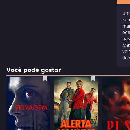
Uma
sob
mar
odi
pas
Mas
vol
det
Você pode gostar