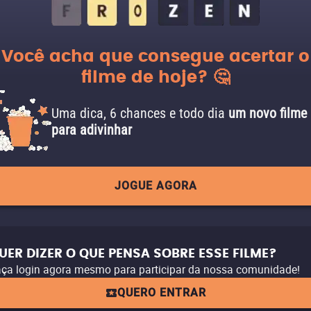
Você acha que consegue acertar o
filme de hoje? 🤔
Uma dica, 6 chances e todo dia
um novo filme
para adivinhar
JOGUE AGORA
UER DIZER O QUE PENSA SOBRE ESSE FILME?
ça login agora mesmo para participar da nossa comunidade!
QUERO ENTRAR