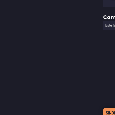
Com
Este f
SINO