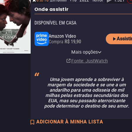
Onde assistir
DISPONÍVEL EM CASA
Amazon Video
Assisti
Compra
R$ 19,90
Amazon Prime Video with
Apple TV Store
Claro TV+
Amazon Prime Video
MUBI
YouTube
MUBI Amazon Channel
Ads
Mais opções
Aluguel
Aluguel
Assinatura
Assinatura
Aluguel
Assinatura
R$ 11,90
Assinatura
Fonte
: JustWatch
Uma jovem aprende a sobreviver à
margem da sociedade e se une a um
andarilho para uma odisseia de mil
milhas pelas estradas secundárias dos
EUA, mas seu passado aterrorizante
pode determinar o destino de seu amor.
ADICIONAR À MINHA LISTA