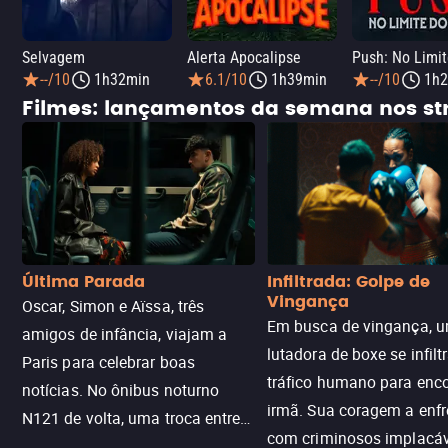
Selvagem
Alerta Apocalipse
--/10
1h32min
6.1/10
1h39min
--/10
1h2
Filmes: lançamentos da semana nos s
Última Parada
Infiltrada: Golpe de
Vingança
Oscar, Simon e Aïssa, três
Em busca de vingança, u
amigos de infância, viajam a
lutadora de boxe se infilt
Paris para celebrar boas
tráfico humano para enco
notícias. No ônibus noturno
irmã. Sua coragem a enfr
N121 de volta, uma troca entre
com criminosos implacáv
passageiros escala e a situação