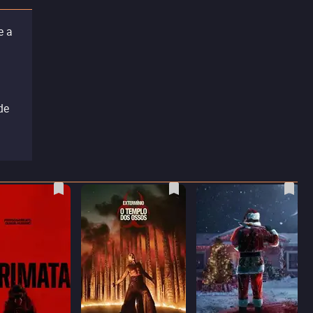
e a
de