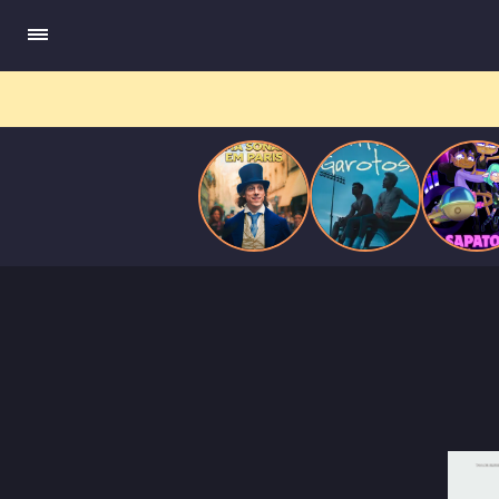
compõe obras-primas, participa de festas e busca romance em
Paris
meio a círculos aristocráticos e reais.