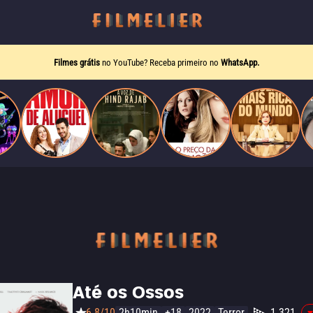
Filmes grátis
no YouTube? Receba primeiro no
WhatsApp.
Até os Ossos
6.8/10
2h10min
+18
2022
Terror
1.321