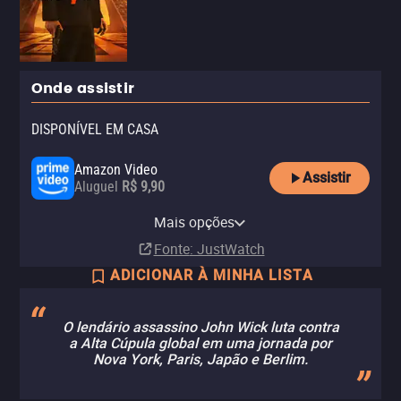
Onde assistir
DISPONÍVEL EM CASA
Amazon Video
Assistir
Aluguel
R$ 9,90
Apple TV Store
Amazon Prime Video
Claro video
Sony One Amazon Channel
Telecine Amazon Channel
Universal+ Amazon Channel
Mais opções
Aluguel
Assinatura
Aluguel
Assinatura
Assinatura
Assinatura
R$ 9,90
R$ 6,90
Fonte
: JustWatch
ADICIONAR À MINHA LISTA
O lendário assassino John Wick luta contra
a Alta Cúpula global em uma jornada por
Nova York, Paris, Japão e Berlim.