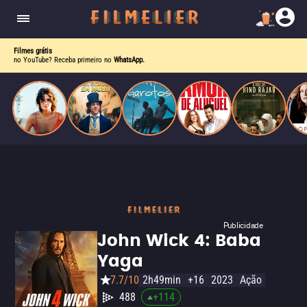
o desejo e a dor, a linha entre o livro que ele
escrevia e a vida real começa a desaparecer.
Filmes grátis
no YouTube? Receba primeiro no
WhatsApp.
Publicidade
John Wick 4: Baba
Yaga
7.7/10
2h49min
+16
2023
Ação
488
+
114