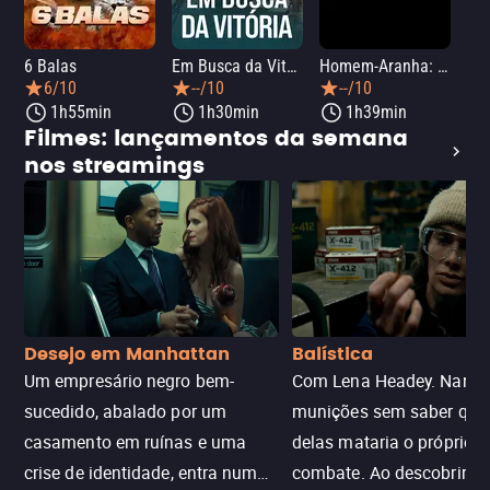
6 Balas
Em Busca da Vitória
Homem-Aranha: Um Novo Dia
A O
6/10
--/10
--/10
1h55min
1h30min
1h39min
Filmes: lançamentos da semana
nos streamings
Desejo em Manhattan
Balística
Um empresário negro bem-
Com Lena Headey. Nanc
sucedido, abalado por um
munições sem saber qu
casamento em ruínas e uma
delas mataria o próprio f
crise de identidade, entra num
combate. Ao descobrir a