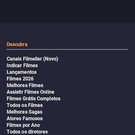
jogo sexualizado de gato e rato
verdade, ela deixa a rotin
com uma mulher branca
fábrica e parte em uma 
misteriosa no metrô. A escalada
implacável contra quem
leva a um desfecho violento.
escondeu os fatos, dispo
tudo pela vingança.
Descubra
Canais Filmelier (Novo)
Indicar Filmes
Lançamentos
Filmes 2026
Melhores Filmes
Assistir Filmes Online
Filmes Grátis Completos
Todos os Filmes
Melhores Sagas
Atores Famosos
Filmes por Ano
Todos os diretores