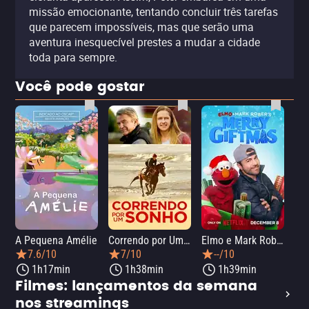
missão emocionante, tentando concluir três tarefas
que parecem impossíveis, mas que serão uma
aventura inesquecível prestes a mudar a cidade
toda para sempre.
Você pode gostar
A Pequena Amélie
Correndo por Um Sonho
Elmo e Mark Rober na Oficina de Natal
Wic
7.6/10
7/10
--/10
1h17min
1h38min
1h39min
Filmes: lançamentos da semana
nos streamings