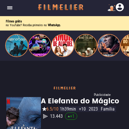
drama intenso sobre identidade, pressão social e
aceitação.
Filmes grátis
no YouTube? Receba primeiro no
WhatsApp.
Publicidade
A Elefanta do Mágico
6.5/10
1h39min
+10
2023
Família
13.443
+
1