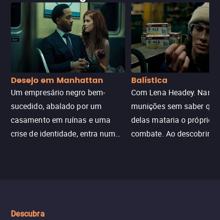
Desejo em Manhattan
Balística
Um empresário negro bem-
Com Lena Headey. Nanc
sucedido, abalado por um
munições sem saber qu
casamento em ruínas e uma
delas mataria o próprio f
crise de identidade, entra num
combate. Ao descobrir a
jogo sexualizado de gato e rato
verdade, ela deixa a rotin
com uma mulher branca
fábrica e parte em uma 
misteriosa no metrô. A escalada
implacável contra quem
leva a um desfecho violento.
escondeu os fatos, dispo
tudo pela vingança.
Descubra