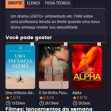
SINOPSE
ELENCO
FICHA TÉCNICA
Um drama LGBTQ+ ambientado em 1988 sobre
uma professora levada ao limite quando uma nova
aluna ameaça revelar sua sexualidade.
Você pode gostar
Uma Infância Alemã
O Sol Brilha Para Todos
Alpha
7.2/10
6.5/10
5.9/10
1h33min
2h13min
2h2min
Filmes: lançamentos da semana