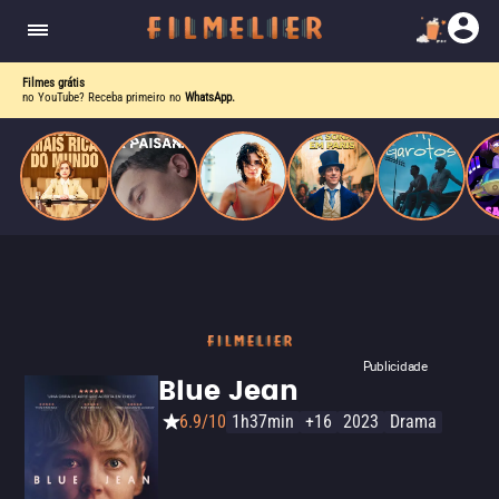
corrupção política envolvendo um ex-presidente.
do
Mundo
Filmes grátis
no YouTube? Receba primeiro no
WhatsApp.
Publicidade
Blue Jean
6.9/10
1h37min
+16
2023
Drama