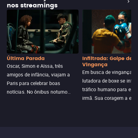
nos streamings
Última Parada
Infiltrada: Golpe de
Vingança
Oscar, Simon e Aïssa, três
Em busca de vingança, u
amigos de infância, viajam a
lutadora de boxe se infilt
Paris para celebrar boas
tráfico humano para enco
notícias. No ônibus noturno
irmã. Sua coragem a enfr
N121 de volta, uma troca entre
com criminosos implacáv
passageiros escala e a situação
segredos perigosos e sit
sai do controle, transformando a
que testam sua resistênci
viagem em um intenso thriller
urbano.