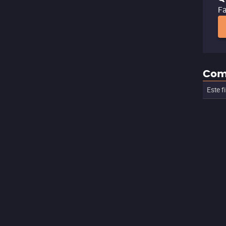
Fa
Com
Este f