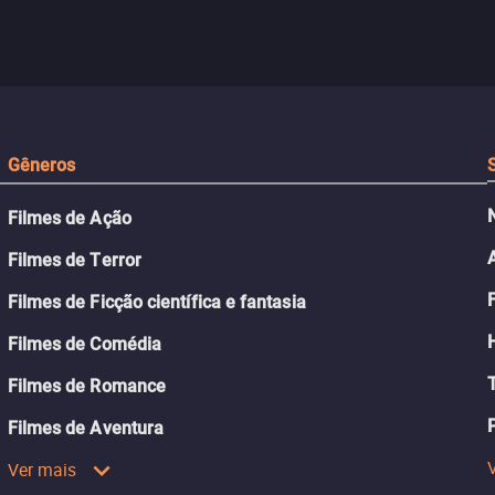
caçada
aparentemente comum decidido
se aproximam na es
a transformá-lo num “bom
passado do andari
sta a
menino.”
segurança deles.
Gêneros
Filmes de Ação
Filmes de Terror
Filmes de Ficção científica e fantasia
Filmes de Comédia
Filmes de Romance
Filmes de Aventura
Ver mais