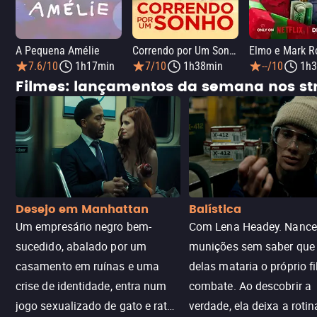
A Pequena Amélie
Correndo por Um Sonho
7.6/10
1h17min
7/10
1h38min
--/10
1h3
Filmes: lançamentos da semana nos s
Desejo em Manhattan
Balística
Um empresário negro bem-
Com Lena Headey. Nanc
sucedido, abalado por um
munições sem saber qu
casamento em ruínas e uma
delas mataria o próprio f
crise de identidade, entra num
combate. Ao descobrir a
jogo sexualizado de gato e rato
verdade, ela deixa a rotin