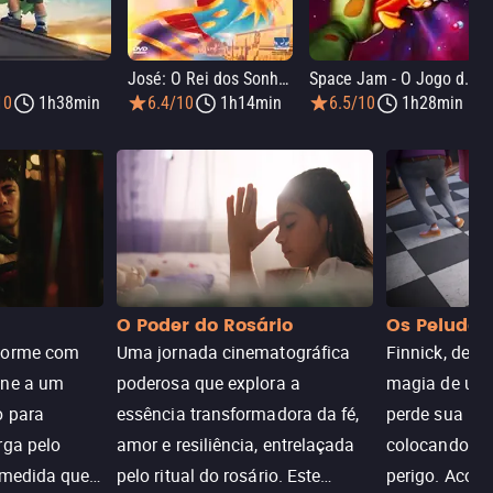
José: O Rei dos Sonhos
Space Jam - O Jogo do Século
10
1h38min
6.4/10
1h14min
6.5/10
1h28min
O Poder do Rosário
Os Peludos
dorme com
Uma jornada cinematográfica
Finnick, desc
une a um
poderosa que explora a
magia de um 
o para
essência transformadora da fé,
perde sua invi
rga pelo
amor e resiliência, entrelaçada
colocando su
 medida que
pelo ritual do rosário. Este
perigo. Aco