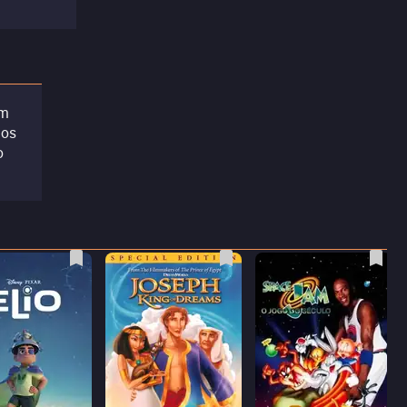
am
dos
o