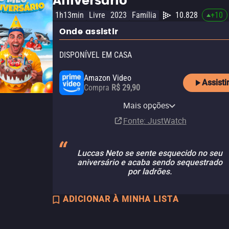
Aniversário
1h13min
Livre
2023
Família
10.828
+
10
Onde assistir
DISPONÍVEL EM CASA
Amazon Video
Assisti
Compra
R$ 29,90
Apple TV Store
Claro TV+
Vivo Play
Netflix
Netflix Standard with Ads
Mais opções
Compra
Aluguel
Aluguel
Assinatura
Assinatura
R$ 29,90
Fonte
: JustWatch
Luccas Neto se sente esquecido no seu
aniversário e acaba sendo sequestrado
por ladrões.
ADICIONAR À MINHA LISTA