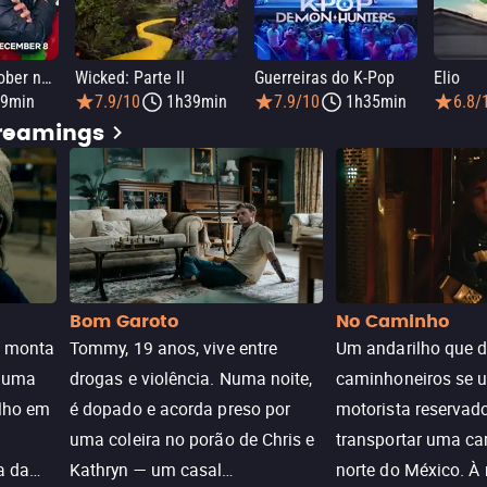
Elmo e Mark Rober na Oficina de Natal
Wicked: Parte II
Guerreiras do K-Pop
Elio
9min
7.9/10
1h39min
7.9/10
1h35min
6.8/
treamings
Bom Garoto
No Caminho
e monta
Tommy, 19 anos, vive entre
Um andarilho que 
e uma
drogas e violência. Numa noite,
caminhoneiros se 
ilho em
é dopado e acorda preso por
motorista reservad
uma coleira no porão de Chris e
transportar uma ca
a da
Kathryn — um casal
norte do México. À