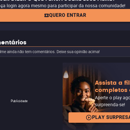
ça login agora mesmo para participar da nossa comunidade!
QUERO ENTRAR
entários
ilme ainda não tem comentários. Deixe sua opinião acima!
Assista a f
completos 
Aperte o play ag
Publicidade
surpreenda-se!
PLAY SURPRES