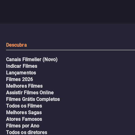
com uma mulher branca
fábrica e parte em uma 
misteriosa no metrô. A escalada
implacável contra quem
leva a um desfecho violento.
escondeu os fatos, dispo
tudo pela vingança.
Descubra
Canais Filmelier (Novo)
Indicar Filmes
Lançamentos
Filmes 2026
Melhores Filmes
Assistir Filmes Online
Filmes Grátis Completos
Todos os Filmes
Melhores Sagas
Atores Famosos
Filmes por Ano
Todos os diretores