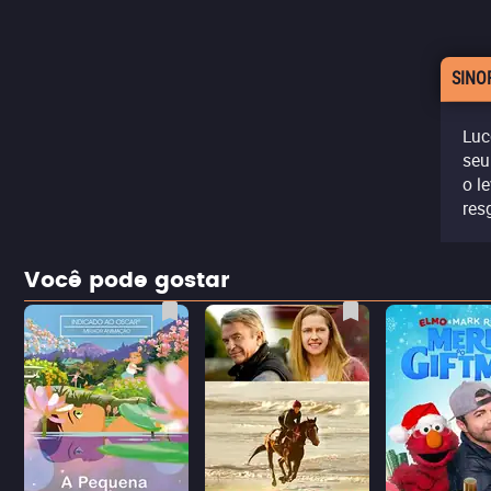
SINO
Luc
seu
o l
res
Você pode gostar