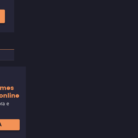
ilmes
online
ora e
A