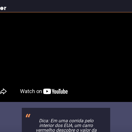
ler
Dica: Em uma corrida pelo
interior dos EUA, um carro
vermelho descobre o valor da