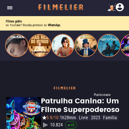
homens gays, coloca sua carreira em risco
quando se apaixona por um de seus alvos.
Filmes grátis
no YouTube? Receba primeiro no
WhatsApp.
Publicidade
Patrulha Canina: Um
Filme Superpoderoso
5.9/10
1h28min
Livre
2023
Família
10.824
+
6