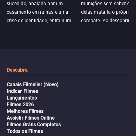
sucedido, abalado por um
munições sem saber qu
casamento em ruínas e uma
delas mataria o próprio f
crise de identidade, entra num
combate. Ao descobrir a
jogo sexualizado de gato e rato
verdade, ela deixa a rotin
com uma mulher branca
fábrica e parte em uma 
misteriosa no metrô. A escalada
implacável contra quem
leva a um desfecho violento.
escondeu os fatos, dispo
tudo pela vingança.
Descubra
Canais Filmelier (Novo)
Indicar Filmes
Lançamentos
Filmes 2026
Melhores Filmes
Assistir Filmes Online
Filmes Grátis Completos
Todos os Filmes