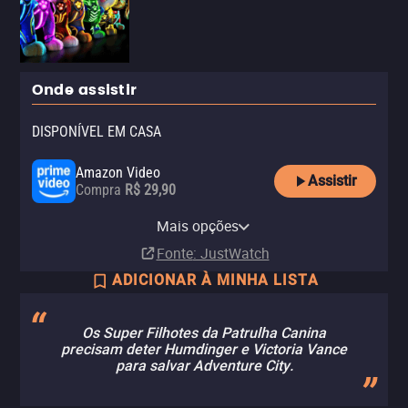
Onde assistir
DISPONÍVEL EM CASA
Amazon Video
Assistir
Compra
R$ 29,90
Apple TV Store
Claro TV+
Vivo Play
Netflix
YouTube
Telecine Amazon Channel
Mais opções
Compra
Aluguel
Aluguel
Assinatura
Aluguel
Assinatura
R$ 29,90
Fonte
: JustWatch
ADICIONAR À MINHA LISTA
Os Super Filhotes da Patrulha Canina
precisam deter Humdinger e Victoria Vance
para salvar Adventure City.