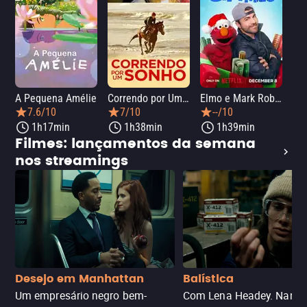
A Pequena Amélie
Correndo por Um Sonho
Elmo e Mark Rober na Oficina de Natal
Wic
7.6/10
7/10
--/10
1h17min
1h38min
1h39min
Filmes: lançamentos da semana
nos streamings
Desejo em Manhattan
Balística
Um empresário negro bem-
Com Lena Headey. Nanc