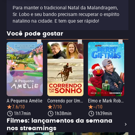
Para manter o tradicional Natal da Malandragem,
Sr. Lobo e seu bando precisam recuperar o espírito
natalino na cidade. E tem que ser rápido!
Você pode gostar
A Pequena Amélie
Correndo por Um Sonho
Elmo e Mark Rober na Oficina de Natal
Wic
7.6/10
7/10
--/10
1h17min
1h38min
1h39min
Filmes: lançamentos da semana
nos streamings