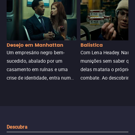
Desejo em Manhattan
Balística
Um empresário negro bem-
Com Lena Headey. Nanc
sucedido, abalado por um
munições sem saber qu
casamento em ruínas e uma
delas mataria o próprio f
crise de identidade, entra num
combate. Ao descobrir a
jogo sexualizado de gato e rato
verdade, ela deixa a rotin
com uma mulher branca
fábrica e parte em uma 
misteriosa no metrô. A escalada
implacável contra quem
leva a um desfecho violento.
escondeu os fatos, dispo
tudo pela vingança.
Descubra