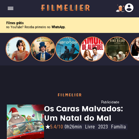
o desejo e a dor, a linha entre o livro que ele
escrevia e a vida real começa a desaparecer.
Filmes grátis
no YouTube? Receba primeiro no
WhatsApp.
Publicidade
Os Caras Malvados:
Um Natal do Mal
5.4/10
0h26min
Livre
2023
Família