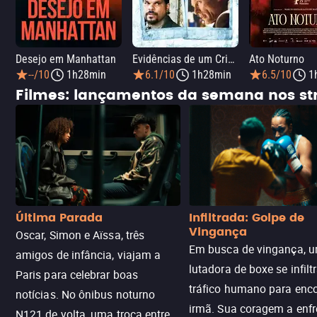
Desejo em Manhattan
Evidências de um Crime
Ato Noturno
--/10
1h28min
6.1/10
1h28min
6.5/10
1
Filmes: lançamentos da semana nos s
Última Parada
Infiltrada: Golpe de
Vingança
Oscar, Simon e Aïssa, três
Em busca de vingança, u
amigos de infância, viajam a
lutadora de boxe se infilt
Paris para celebrar boas
tráfico humano para enco
notícias. No ônibus noturno
irmã. Sua coragem a enfr
N121 de volta, uma troca entre