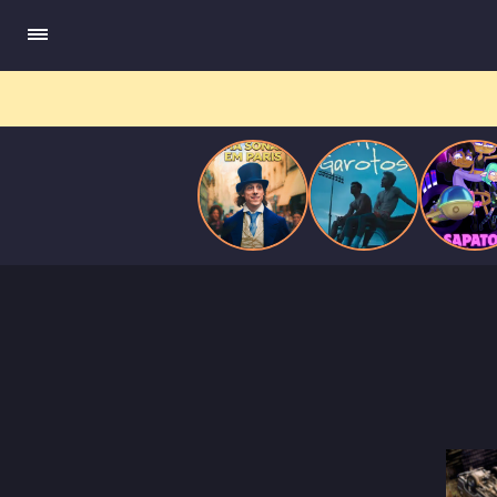
compõe obras-primas, participa de festas e busca romance em
Paris
meio a círculos aristocráticos e reais.