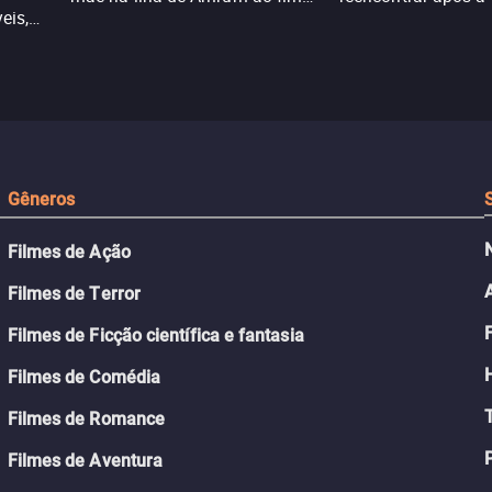
eis,
da guerra. Quando a paz chega,
meio de uma tecno
uações
a aparente proteção da ilha se
oferece uma última
a.
rompe e ele precisa encarar o
reviver o que senti
passado.
Gêneros
Filmes de Ação
Filmes de Terror
Filmes de Ficção científica e fantasia
Filmes de Comédia
Filmes de Romance
Filmes de Aventura