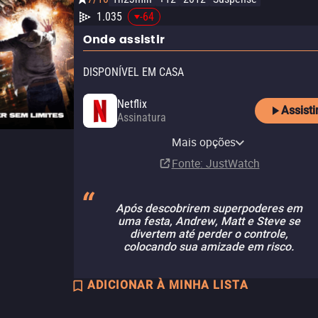
1.035
-64
Onde assistir
DISPONÍVEL EM CASA
Netflix
Assisti
Assinatura
Disney Plus
Mais opções
Assinatura
Fonte
: JustWatch
Após descobrirem superpoderes em
uma festa, Andrew, Matt e Steve se
divertem até perder o controle,
colocando sua amizade em risco.
ADICIONAR À MINHA LISTA