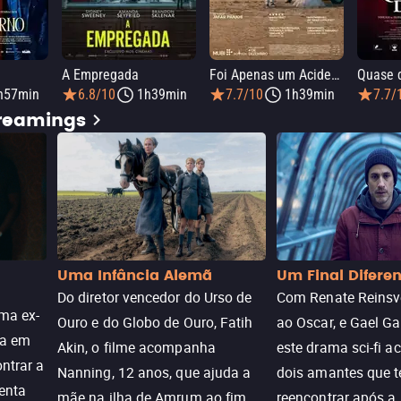
A Empregada
Foi Apenas um Acidente
Quase 
h57min
6.8/10
1h39min
7.7/10
1h39min
7.7/
treamings
Uma Infância Alemã
Um Final Difere
Do diretor vencedor do Urso de
Com Renate Reinsve
ma ex-
Ouro e do Globo de Ouro, Fatih
ao Oscar, e Gael Ga
ra em
Akin, o filme acompanha
este drama sci-fi 
ntrar a
Nanning, 12 anos, que ajuda a
dois amantes que 
enta
mãe na ilha de Amrum ao fim
reencontrar após a