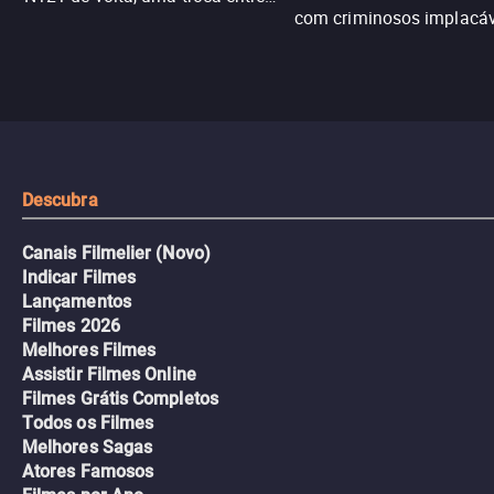
com criminosos implacáv
passageiros escala e a situação
segredos perigosos e sit
sai do controle, transformando a
que testam sua resistênci
viagem em um intenso thriller
urbano.
Descubra
Canais Filmelier (Novo)
Indicar Filmes
Lançamentos
Filmes 2026
Melhores Filmes
Assistir Filmes Online
Filmes Grátis Completos
Todos os Filmes
Melhores Sagas
Atores Famosos