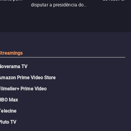
disputar a presidência do
logia que
sociedade atu
colégio, o plano era simples —
 chance de
até o coração resolver complicar
am.
tudo.
Streamings
Noverama TV
Amazon Prime Video Store
Filmelier+ Prime Video
HBO Max
Telecine
Pluto TV