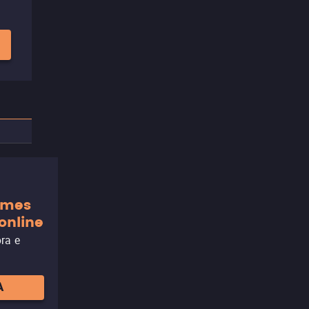
ilmes
online
ora e
A