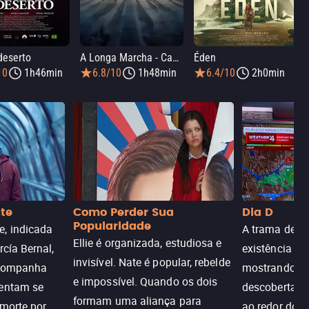
deserto
A Longa Marcha - Caminhe ou Morra
Éden
10
1h46min
6.8/10
1h48min
6.4/10
2h0min
nte
Como Perder Sua
Dia D
Popularidade
, indicada
A trama de DI
Ellie é organizada, estudiosa e
rcía Bernal,
existência de
invisível. Nate é popular, rebelde
acompanha
mostrando c
e impossível. Quando os dois
tentam se
descoberta ir
formam uma aliança para
 morte por
ao redor do 