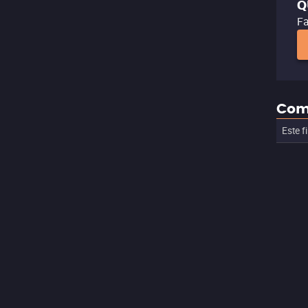
Q
Fa
Com
Este f