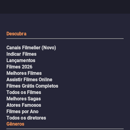
com uma mulher branca
fábrica e parte em uma 
misteriosa no metrô. A escalada
implacável contra quem
leva a um desfecho violento.
escondeu os fatos, dispo
tudo pela vingança.
Descubra
Canais Filmelier (Novo)
Indicar Filmes
Lançamentos
Filmes 2026
Melhores Filmes
Assistir Filmes Online
Filmes Grátis Completos
Todos os Filmes
Melhores Sagas
Atores Famosos
Filmes por Ano
Todos os diretores
Gêneros