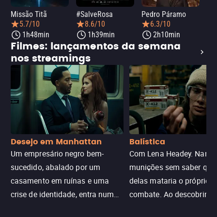
Missão Titã
#SalveRosa
Pedro Páramo
Fro
5.7/10
8.6/10
6.3/10
1h48min
1h39min
2h10min
Filmes: lançamentos da semana
nos streamings
Desejo em Manhattan
Balística
Um empresário negro bem-
Com Lena Headey. Nanc
sucedido, abalado por um
munições sem saber qu
casamento em ruínas e uma
delas mataria o próprio f
crise de identidade, entra num
combate. Ao descobrir a
jogo sexualizado de gato e rato
verdade, ela deixa a rotin