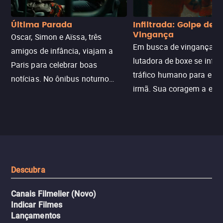
Última Parada
Infiltrada: Golpe de
Vingança
Oscar, Simon e Aïssa, três
Em busca de vingança, u
amigos de infância, viajam a
lutadora de boxe se infilt
Paris para celebrar boas
tráfico humano para enco
notícias. No ônibus noturno
irmã. Sua coragem a enfr
N121 de volta, uma troca entre
com criminosos implacáv
passageiros escala e a situação
segredos perigosos e sit
sai do controle, transformando a
que testam sua resistênci
viagem em um intenso thriller
urbano.
Descubra
Canais Filmelier (Novo)
Indicar Filmes
Lançamentos