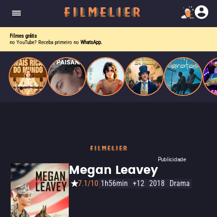
corrupção política envolvendo um ex-presidente.
do
Mundo
Filmes grátis
no YouTube? Receba primeiro no
WhatsApp.
Publicidade
Megan Leavey
7.1/10
1h56min
+12
2018
Drama