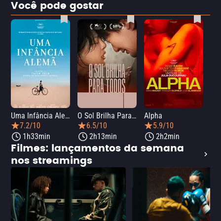
Você pode gostar
Uma Infância Alemã
O Sol Brilha Para Todos
Alpha
7.2/10
6.5/10
5.9/10
1h33min
2h13min
2h2min
Filmes: lançamentos da semana
nos streamings