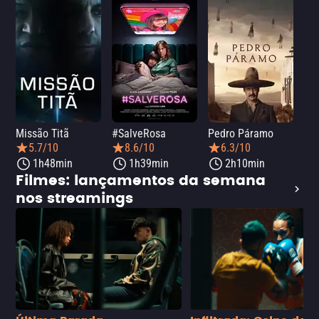
Missão Titã
#SalveRosa
Pedro Páramo
Fro
5.7/10
8.6/10
6.3/10
1h48min
1h39min
2h10min
Filmes: lançamentos da semana
nos streamings