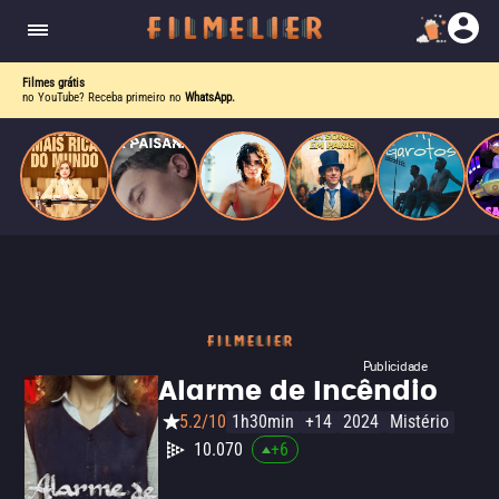
corrupção política envolvendo um ex-presidente.
do
Mundo
Filmes grátis
no YouTube? Receba primeiro no
WhatsApp.
Publicidade
Alarme de Incêndio
5.2/10
1h30min
+14
2024
Mistério
10.070
+
6