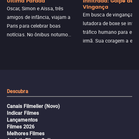
Última Parada
Infiltrada: Golpe de
Vingança
Oscar, Simon e Aïssa, três
Em busca de vingança, u
amigos de infância, viajam a
lutadora de boxe se infilt
Paris para celebrar boas
tráfico humano para enco
notícias. No ônibus noturno
irmã. Sua coragem a enfr
N121 de volta, uma troca entre
com criminosos implacáv
passageiros escala e a situação
segredos perigosos e sit
sai do controle, transformando a
que testam sua resistênci
viagem em um intenso thriller
urbano.
Descubra
Canais Filmelier (Novo)
Indicar Filmes
Lançamentos
Filmes 2026
Melhores Filmes