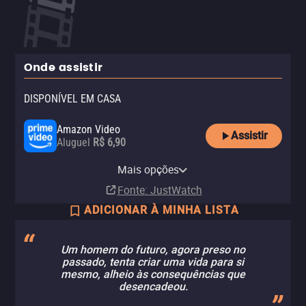
Onde assistir
DISPONÍVEL EM CASA
Amazon Video
Assistir
Aluguel
R$ 6,90
Apple TV Store
Apple TV+
Claro video
Mais opções
Aluguel
Assinatura
Aluguel
R$ 9,90
R$ 6,90
Fonte
: JustWatch
ADICIONAR À MINHA LISTA
Um homem do futuro, agora preso no
passado, tenta criar uma vida para si
mesmo, alheio às consequências que
desencadeou.