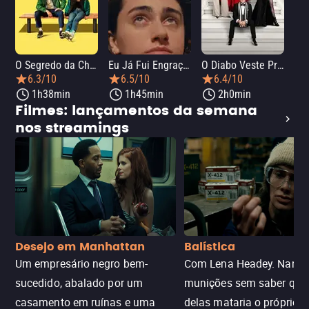
O Segredo da Chef
Eu Já Fui Engraçada
O Diabo Veste Prada 2
O 
6.3/10
6.5/10
6.4/10
1h38min
1h45min
2h0min
Filmes: lançamentos da semana
nos streamings
Desejo em Manhattan
Balística
Um empresário negro bem-
Com Lena Headey. Nanc
sucedido, abalado por um
munições sem saber qu
casamento em ruínas e uma
delas mataria o próprio f