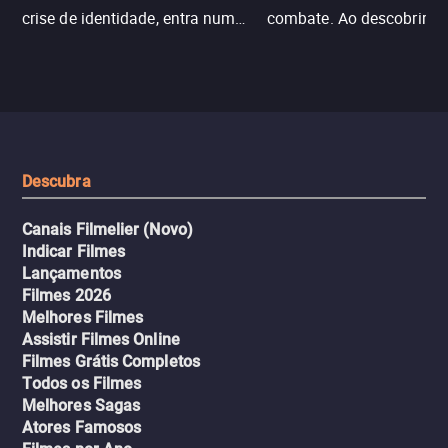
crise de identidade, entra num
combate. Ao descobrir a
jogo sexualizado de gato e rato
verdade, ela deixa a rotin
com uma mulher branca
fábrica e parte em uma 
misteriosa no metrô. A escalada
implacável contra quem
leva a um desfecho violento.
escondeu os fatos, dispo
tudo pela vingança.
Descubra
Canais Filmelier (Novo)
Indicar Filmes
Lançamentos
Filmes 2026
Melhores Filmes
Assistir Filmes Online
Filmes Grátis Completos
Todos os Filmes
Melhores Sagas
Atores Famosos