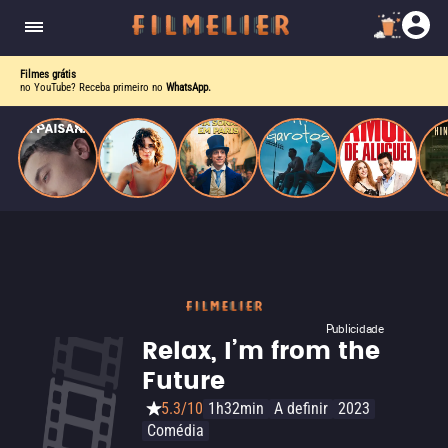
homens gays, coloca sua carreira em risco
quando se apaixona por um de seus alvos.
Filmes grátis
no YouTube? Receba primeiro no
WhatsApp.
Publicidade
Relax, I’m from the
Future
5.3/10
1h32min
A definir
2023
Comédia