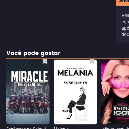
SINO
Ven
equ
apó
doc
Você pode gostar