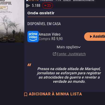
5.188
-35
Onde assistir
DISPONÍVEL EM CASA
Amazon Video
Assisti
Compra
R$ 9,90
Apple TV Store
Netflix
Netflix Standard with Ads
Mais opções
Aluguel
Assinatura
Assinatura
R$ 4,90
Fonte
: JustWatch
Presos na cidade sitiada de Mariupol,
jornalistas se esforçam para registrar
as atrocidades da guerra e revelar a
verdade ao mundo.
ADICIONAR À MINHA LISTA