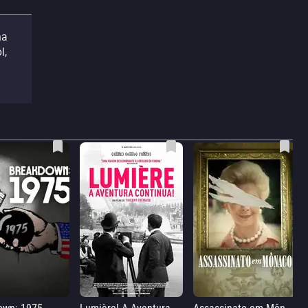
ma
l,