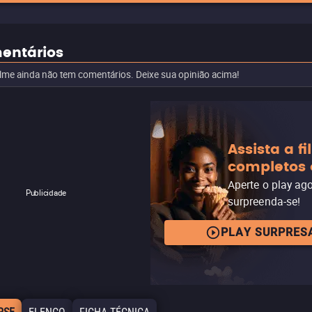
entários
ilme ainda não tem comentários. Deixe sua opinião acima!
Assista a f
completos 
Aperte o play ag
Publicidade
surpreenda-se!
PLAY SURPRES