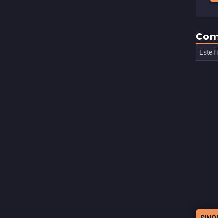
Com
Este f