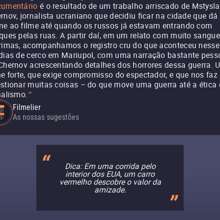
umentário
é o resultado de um trabalho arriscado de Mstysl
rnov, jornalista ucraniano que decidiu ficar na cidade que dá
e ao filme até quando os russos já estavam entrando com
ques pelas ruas. A partir daí, em um relato com muito sangue
rimas, acompanhamos o registro cru do que aconteceu nesse
dias de cerco em Mariupol, com uma narração bastante pess
Chernov acrescentando detalhes dos horrores dessa guerra. 
me forte, que exige compromisso do espectador, e que nos faz
stionar muitas coisas – do que move uma guerra até a ética
nalismo.
"
Filmelier
As nossas sugestões
Dica: Em uma corrida pelo
interior dos EUA, um carro
vermelho descobre o valor da
amizade.