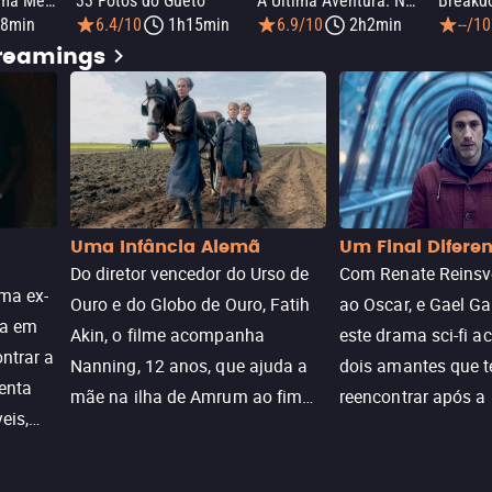
Infinite Icon: Uma Memória Visual
33 Fotos do Gueto
A Última Aventura: Nos Bastidores de Stranger Things 5
Breakd
8min
6.4/10
1h15min
6.9/10
2h2min
--/10
treamings
Uma Infância Alemã
Um Final Difere
Do diretor vencedor do Urso de
Com Renate Reinsve
ma ex-
Ouro e do Globo de Ouro, Fatih
ao Oscar, e Gael Ga
ra em
Akin, o filme acompanha
este drama sci-fi 
ntrar a
Nanning, 12 anos, que ajuda a
dois amantes que 
enta
mãe na ilha de Amrum ao fim
reencontrar após a
eis,
da guerra. Quando a paz chega,
meio de uma tecno
uações
a aparente proteção da ilha se
oferece uma última
a.
rompe e ele precisa encarar o
reviver o que senti