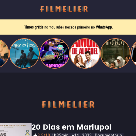
Filmes grátis
no YouTube? Receba primeiro no
WhatsApp.
20 Dias em Mariupol
8.5/10
1h35min
+14
2023
Documentário