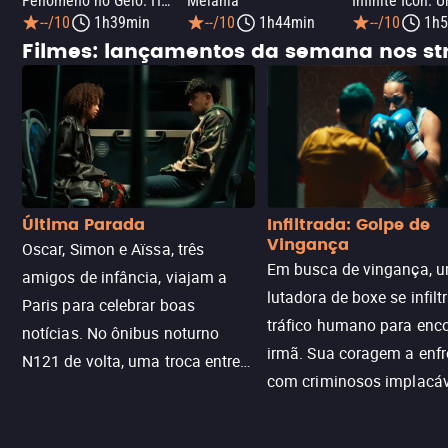
Fenômeno no Gelo: Hóquei na Guerra Fria
Melania
--/10
1h39min
--/10
1h44min
--/10
1h5
Filmes: lançamentos da semana nos s
Última Parada
Infiltrada: Golpe de
Vingança
Oscar, Simon e Aïssa, três
Em busca de vingança, u
amigos de infância, viajam a
lutadora de boxe se infilt
Paris para celebrar boas
tráfico humano para enco
notícias. No ônibus noturno
irmã. Sua coragem a enfr
N121 de volta, uma troca entre
com criminosos implacáv
passageiros escala e a situação
segredos perigosos e sit
sai do controle, transformando a
que testam sua resistênci
viagem em um intenso thriller