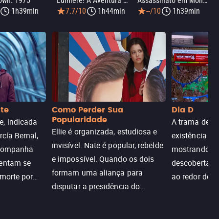
own: 1975
Lumière! A Aventura Continua
Assassinato em Mônaco
1h39min
7.7/10
1h44min
--/10
1h39min
nte
Como Perder Sua
Dia D
Popularidade
, indicada
A trama de DI
Ellie é organizada, estudiosa e
rcía Bernal,
existência de
invisível. Nate é popular, rebelde
acompanha
mostrando c
e impossível. Quando os dois
tentam se
descoberta ir
formam uma aliança para
 morte por
ao redor do 
disputar a presidência do
logia que
sociedade atu
colégio, o plano era simples —
 chance de
até o coração resolver complicar
am.