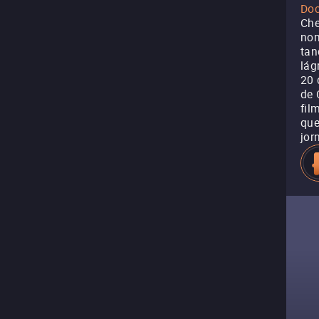
Doc
Che
nom
tan
lág
20 
de 
fil
que
jor