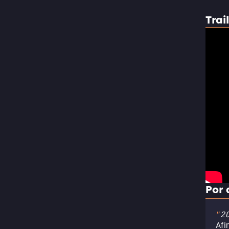
Trai
Por 
20
"
Afi