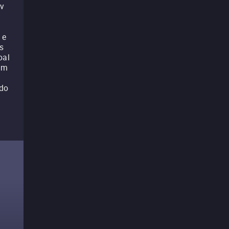
av
 e
s
oal
Um
 do