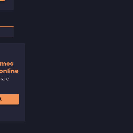
ilmes
online
ora e
A