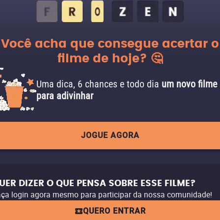
Você acha que consegue acertar o
filme de hoje? 🤔
Uma dica, 6 chances e todo dia
um novo filme
para adivinhar
JOGUE AGORA
UER DIZER O QUE PENSA SOBRE ESSE FILME?
ça login agora mesmo para participar da nossa comunidade!
QUERO ENTRAR