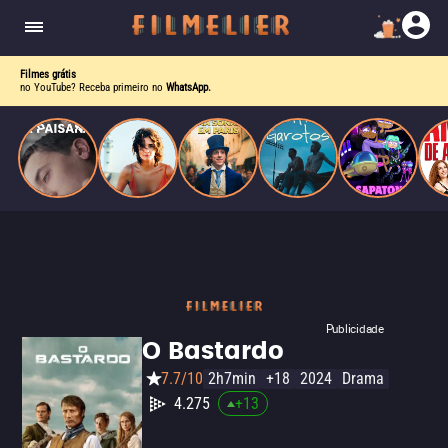
homens gays, coloca sua carreira em risco
quando se apaixona por um de seus alvos.
Filmes grátis
no YouTube? Receba primeiro no
WhatsApp.
Publicidade
O Bastardo
7.7/10
2h7min
+18
2024
Drama
4.275
+
13