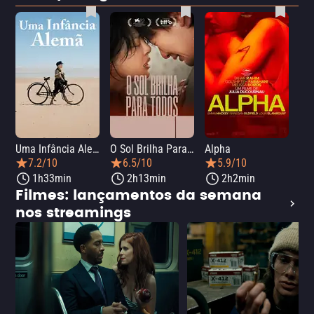
Uma Infância Alemã
O Sol Brilha Para Todos
Alpha
7.2/10
6.5/10
5.9/10
1h33min
2h13min
2h2min
Filmes: lançamentos da semana
nos streamings