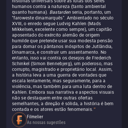
histórias universais sobre as lutas dos seres
humanos contra a natureza (tanto ambiental
quanto humana).
Bastarden
seria, portanto, um
"faroweste dinamarquês". Ambientado no século
XVIII, o enredo segue Ludvig Kahlen (Mads
Mikkelsen, excelente como sempre), um capitão
aposentado do exército alemão de origem
humilde que pretende usar sua modesta pensão
para domar os pântanos inóspitos de Jutlândia,
Dinamarca, e construir um assentamento. No
entanto, isso vai contra os desejos de Frederich
Schinkel (Simon Bennebjerg), um poderoso, mas
corrupto, magistrado e proprietário local. Assim,
a história leva a uma guerra de vontades que
escala lentamente, mas seguramente, para a
violência, mas também para uma luta dentro de
Kahlen. Embora sua narrativa e aspectos visuais
não se destaquem entre outras ofertas
semelhantes, a direção é sólida, a história é bem
contada e os atores estão fenomenais.
"
Filmelier
As nossas sugestões