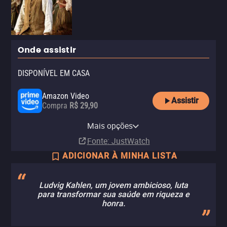
Onde assistir
DISPONÍVEL EM CASA
Amazon Video
Assistir
Compra
R$ 29,90
Apple TV Store
Paramount Plus
Paramount+ Amazon Channel
Mais opções
Compra
Assinatura
Assinatura
R$ 29,90
Fonte
: JustWatch
ADICIONAR À MINHA LISTA
Ludvig Kahlen, um jovem ambicioso, luta
para transformar sua saúde em riqueza e
honra.