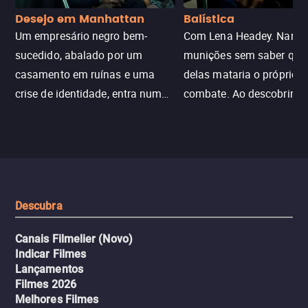
Desejo em Manhattan
Balística
Um empresário negro bem-
Com Lena Headey. Nanc
sucedido, abalado por um
munições sem saber qu
casamento em ruínas e uma
delas mataria o próprio f
crise de identidade, entra num
combate. Ao descobrir a
jogo sexualizado de gato e rato
verdade, ela deixa a rotin
com uma mulher branca
fábrica e parte em uma 
misteriosa no metrô. A escalada
implacável contra quem
leva a um desfecho violento.
escondeu os fatos, dispo
tudo pela vingança.
Descubra
Canais Filmelier (Novo)
Indicar Filmes
Lançamentos
Filmes 2026
Melhores Filmes