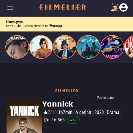
homens gays, coloca sua carreira em risco
quando se apaixona por um de seus alvos.
Filmes grátis
no YouTube? Receba primeiro no
WhatsApp.
Publicidade
Yannick
7/10
1h7min
A definir
2023
Drama
16.366
+
7