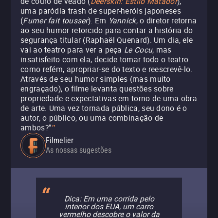
de couro de veado (
Deerskin: Estilo Matador
),
uma paródia trash de super-heróis japoneses
(
Fumer fait tousser
). Em
Yannick
, o diretor retorna
ao seu humor retorcido para contar a história do
segurança titular (Raphaël Quenard). Um dia, ele
vai ao teatro para ver a peça
Le Cocu
, mas
insatisfeito com ela, decide tomar todo o teatro
como refém, apropriar-se do texto e reescrevê-lo.
Através de seu humor simples (mas muito
engraçado), o filme levanta questões sobre
propriedade e expectativas em torno de uma obra
de arte. Uma vez tornada pública, seu dono é o
autor, o público, ou uma combinação de
ambos?"
"
Filmelier
As nossas sugestões
Dica: Em uma corrida pelo
interior dos EUA, um carro
vermelho descobre o valor da