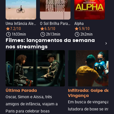
Uma Infância Alemã
O Sol Brilha Para Todos
Alpha
7.2/10
6.5/10
5.9/10
1h33min
2h13min
2h2min
Filmes: lançamentos da semana
nos streamings
Última Parada
Infiltrada: Golpe de
Vingança
Oscar, Simon e Aïssa, três
Em busca de vingança, u
amigos de infância, viajam a
lutadora de boxe se infilt
Paris para celebrar boas