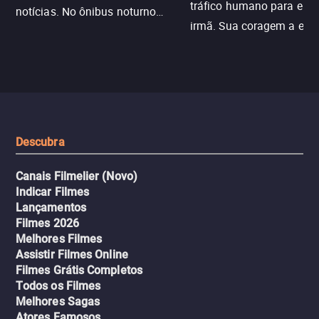
tráfico humano para enco
notícias. No ônibus noturno
irmã. Sua coragem a enfr
N121 de volta, uma troca entre
com criminosos implacáv
passageiros escala e a situação
segredos perigosos e sit
sai do controle, transformando a
que testam sua resistênci
viagem em um intenso thriller
urbano.
Descubra
Canais Filmelier (Novo)
Indicar Filmes
Lançamentos
Filmes 2026
Melhores Filmes
Assistir Filmes Online
Filmes Grátis Completos
Todos os Filmes
Melhores Sagas
Atores Famosos