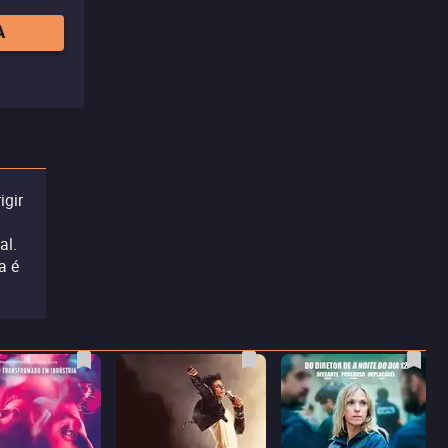
A
igir
al.
a é