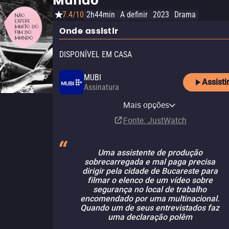
Mundo
7.4/10
2h44min
A definir
2023
Drama
Onde assistir
DISPONÍVEL EM CASA
MUBI
Assisti
Assinatura
MUBI Amazon Channel
Mais opções
Assinatura
Fonte
: JustWatch
Uma assistente de produção
sobrecarregada e mal paga precisa
dirigir pela cidade de Bucareste para
filmar o elenco de um vídeo sobre
segurança no local de trabalho
encomendado por uma multinacional.
Quando um de seus entrevistados faz
uma declaração polêm