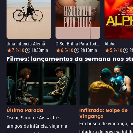
Uma Infância Alemã
O Sol Brilha Para Todos
Alpha
7.2/10
1h33min
6.5/10
2h13min
5.9/10
2
Filmes: lançamentos da semana nos s
Última Parada
Infiltrada: Golpe de
Vingança
Oscar, Simon e Aïssa, três
Em busca de vingança, u
amigos de infância, viajam a
lutadora de boxe se infilt