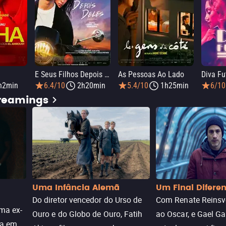
E Seus Filhos Depois Deles
As Pessoas Ao Lado
Diva Fu
h2min
6.4/10
2h20min
5.4/10
1h25min
6/10
treamings
Uma Infância Alemã
Um Final Difere
Do diretor vencedor do Urso de
Com Renate Reinsve
ma ex-
Ouro e do Globo de Ouro, Fatih
ao Oscar, e Gael Ga
ra em