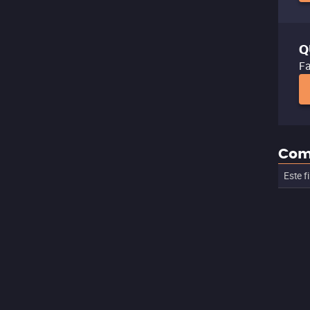
Q
Fa
Com
Este f