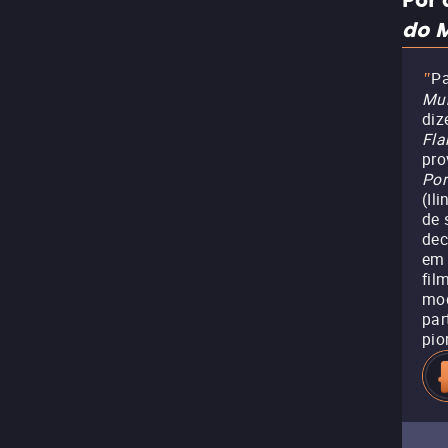
Por 
do 
Pa
"
Mu
diz
Fla
pro
Por
(Il
de 
dec
em 
fil
mod
par
pio