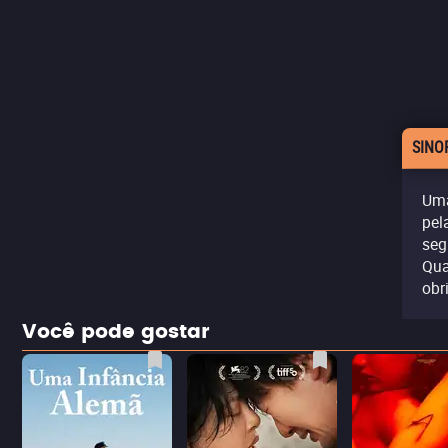
SINO
Uma
pel
seg
Qua
obr
Você pode gostar