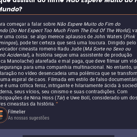
que assistir ao filme
Não Espere Muito do 
Mundo
?
ra começar a falar sobre
Não Espere Muito do Fim do
ndo
(
Do Not Expect Too Much From The End Of The World)
, v
er uma coisa: se algo merece aplausos de John Waters (
Pink
mingos
), pode ter certeza que será uma loucura. Dirigido pelo
vocador cineasta romeno Radu Jude (
Má Sorte no Sexo ou
nô Acidental
), a história segue uma assistente de produção
inca Manolache) atarefada e mal paga, que deve filmar um ví
segurança para uma companhia multinacional. No entanto, 
laração no vídeo desencadeia uma polêmica que se transfo
uma espiral de caos. Filmada em estilo de falso documentári
me é uma crítica feroz, intrigante e hilariamente ácida à socie
erna, seus vícios, seu cinismo e suas contradições. Com
ticipações de Nina Hoss (
Tár
) e Uwe Boll, considerado um do
res cineastas da história.
"
Filmelier
As nossas sugestões