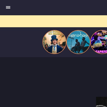
compõe obras-primas, participa de festas e busca romance em
Paris
meio a círculos aristocráticos e reais.