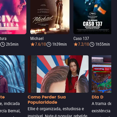
tura
Michael
Caso 137
2h5min
7.6/10
1h39min
7.2/10
1h55min
nte
Como Perder Sua
Dia D
Popularidade
, indicada
A trama de DI
Ellie é organizada, estudiosa e
rcía Bernal,
existência de
invisível. Nate é popular, rebelde