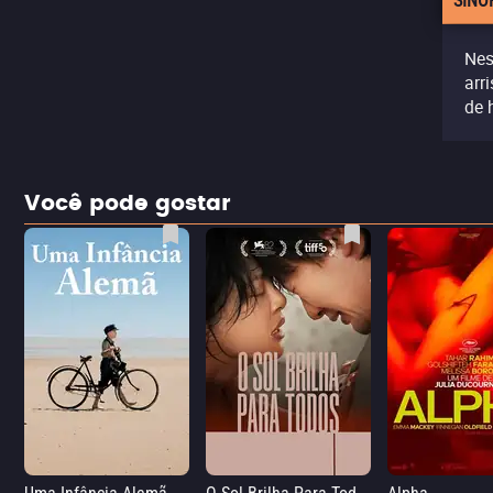
SINO
Nes
arr
de 
Você pode gostar