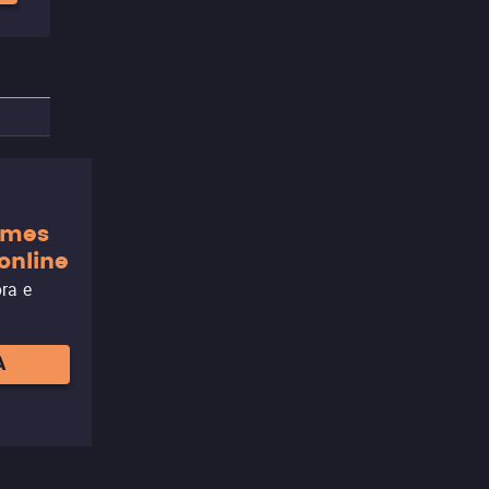
ilmes
online
ora e
A