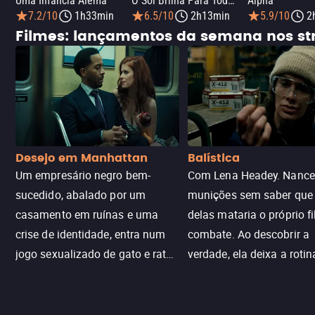
Uma Infância Alemã
O Sol Brilha Para Todos
Alpha
7.2/10
1h33min
6.5/10
2h13min
5.9/10
2
Filmes: lançamentos da semana nos s
Desejo em Manhattan
Balística
Um empresário negro bem-
Com Lena Headey. Nanc
sucedido, abalado por um
munições sem saber qu
casamento em ruínas e uma
delas mataria o próprio f
crise de identidade, entra num
combate. Ao descobrir a
jogo sexualizado de gato e rato
verdade, ela deixa a rotin
com uma mulher branca
fábrica e parte em uma 
misteriosa no metrô. A escalada
implacável contra quem
leva a um desfecho violento.
escondeu os fatos, dispo