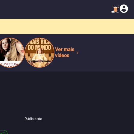
Ver mais
vídeos
Publicidade
+
2