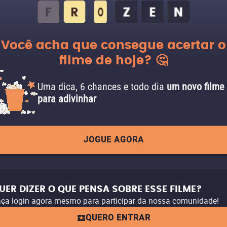
Você acha que consegue acertar o
filme de hoje? 🤔
Uma dica, 6 chances e todo dia
um novo filme
para adivinhar
JOGUE AGORA
UER DIZER O QUE PENSA SOBRE ESSE FILME?
ça login agora mesmo para participar da nossa comunidade!
QUERO ENTRAR