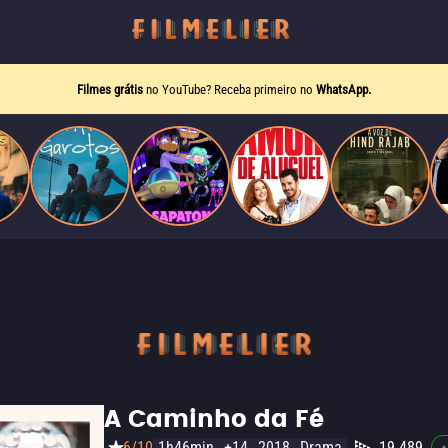
Filmes grátis
no YouTube? Receba primeiro no
WhatsApp.
A Caminho da Fé
6/10
1h46min
+14
2018
Drama
19.489