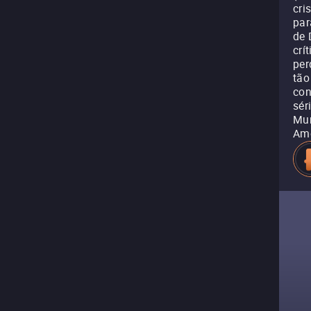
cri
par
de 
crí
per
tão
con
sér
Mur
Amo