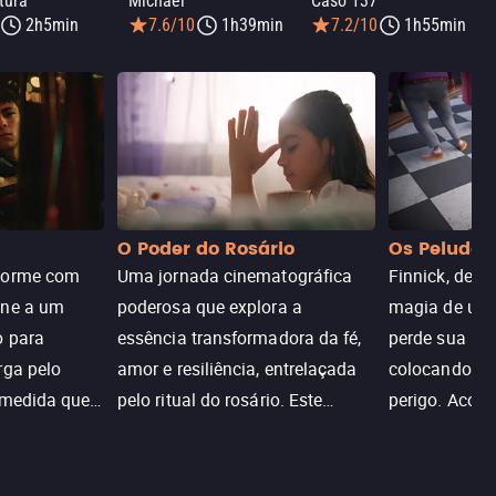
tura
Michael
Caso 137
2h5min
7.6/10
1h39min
7.2/10
1h55min
O Poder do Rosário
Os Peludos
dorme com
Uma jornada cinematográfica
Finnick, desc
une a um
poderosa que explora a
magia de um 
o para
essência transformadora da fé,
perde sua invi
rga pelo
amor e resiliência, entrelaçada
colocando su
 medida que
pelo ritual do rosário. Este
perigo. Aco
trada, o
drama cativante envolve o
Christine, e
lho ameaça a
público com sua profundidade
aventura para
emocional e narrativa
poderes e sal