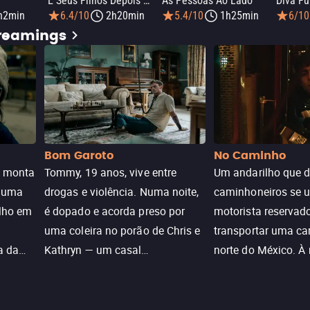
E Seus Filhos Depois Deles
As Pessoas Ao Lado
Diva Fu
h2min
6.4/10
2h20min
5.4/10
1h25min
6/10
treamings
Bom Garoto
No Caminho
e monta
Tommy, 19 anos, vive entre
Um andarilho que 
e uma
drogas e violência. Numa noite,
caminhoneiros se 
ilho em
é dopado e acorda preso por
motorista reservad
uma coleira no porão de Chris e
transportar uma ca
a da
Kathryn — um casal
norte do México. À
caçada
aparentemente comum decidido
se aproximam na es
a transformá-lo num “bom
passado do andari
sta a
menino.”
segurança deles.