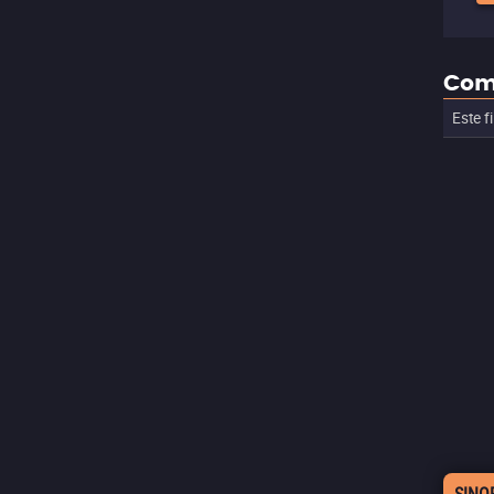
Com
Este f