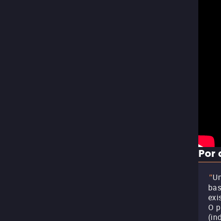
Por 
Um
"
bas
exi
O p
(in