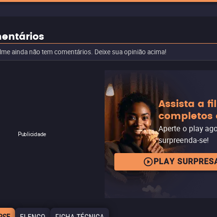
entários
ilme ainda não tem comentários. Deixe sua opinião acima!
Assista a f
completos 
Aperte o play ag
Publicidade
surpreenda-se!
PLAY SURPRES