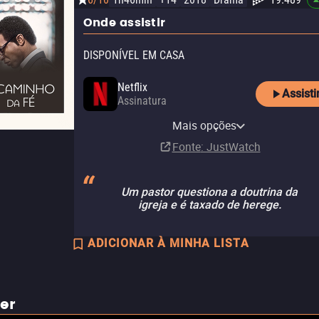
Onde assistir
DISPONÍVEL EM CASA
Netflix
Assisti
Assinatura
Netflix Standard with Ads
Mais opções
Assinatura
Fonte
: JustWatch
Um pastor questiona a doutrina da
igreja e é taxado de herege.
ADICIONAR À MINHA LISTA
ler