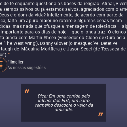
se de fé enquanto questiona as bases da religião. Afinal, viv
a sermos salvos ou já estamos salvos, agraciados com o am
Deus e o dom da vida? Infelizmente, de acordo com parte da
tica, falta um apuro maior no roteiro e algumas cenas ficam
didas, mas nada que ofusque a mensagem de tolerância – al
 importante para os dias de hoje – que o longa traz. O elenco
ta ainda com Martin Sheen (vencedor do Globo de Ouro pela
ie ‘The West Wing’), Danny Glover (o inesquecível Detetive
taugh de ‘Máquina Mortífera’) e Jason Segel (de ‘Ressaca de
r’).
"
Filmelier
As nossas sugestões
Dica: Em uma corrida pelo
interior dos EUA, um carro
vermelho descobre o valor da
amizade.