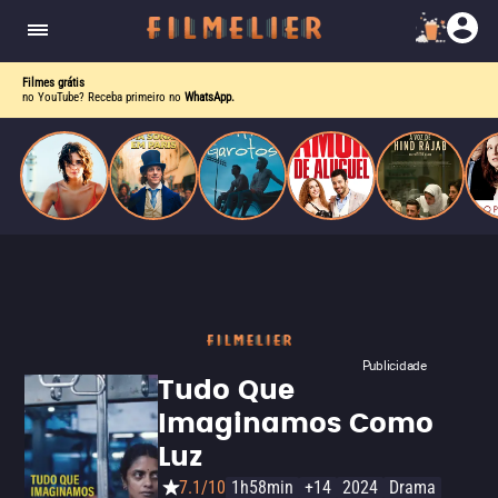
o desejo e a dor, a linha entre o livro que ele
escrevia e a vida real começa a desaparecer.
Filmes grátis
no YouTube? Receba primeiro no
WhatsApp.
Publicidade
Tudo Que
Imaginamos Como
Luz
7.1/10
1h58min
+14
2024
Drama