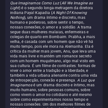
Que Imaginamos Como Luz
(
All We Imagine as
Light
) é o segundo longa-metragem da diretora
indiana Payal Kapadia (
A Night Of Knowing
Nothing
), um drama íntimo e discreto, mas
humano e poderoso, sobre sentir o tempo,
nossas conexões, o amor e a solidão. A trama
segue duas mulheres malaias, enfermeiras e
colegas de quarto em Bombaim. Prabha, a mais
velha, é casada com um homem que não vê há
muito tempo, pois ele mora na Alemanha. Ela é
crítica da mulher mais jovem, Anu, que leva uma
vida mais livre e mantém um romance secreto
com um homem muçulmano, algo mal visto em
sua cultura. É um filme de contrastes: formas de
viver o amor entre a tradição e a liberdade, e
também a vida urbana alienante contra uma vida
de introspecção, conexão e presença.
A Luz que
Imaginamos
é um drama discreto e íntimo, mas
muito humano, sobre pessoas comuns, sobre
como vivem o amor no cotidiano e até mesmo
sobre como experimentamos nosso tempo e
nossas conexões. Um dos melhores filmes de