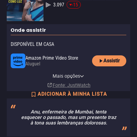
3.097
-15
Onde assistir
DISPONÍVEL EM CASA
Amazon Prime Video Store
Assistir
Aluguel
Telecine
Telecine Amazon Channel
Mais opções
Assinatura
Assinatura
Fonte
: JustWatch
ADICIONAR À MINHA LISTA
Anu, enfermeira de Mumbai, tenta
esquecer o passado, mas um presente traz
à tona suas lembranças dolorosas.