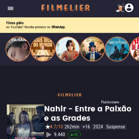
homens gays, coloca sua carreira em risco
quando se apaixona por um de seus alvos.
Filmes grátis
no YouTube? Receba primeiro no
WhatsApp.
Publicidade
Nahir - Entre a Paixão
e as Grades
4.7/10
2h2min
+16
2024
Suspense
9.440
+
6