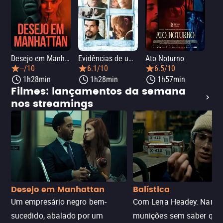
Desejo em Manhattan
Evidências de um Crime
Ato Noturno
A 
--/10
6.1/10
6.5/10
1h28min
1h28min
1h57min
Filmes: lançamentos da semana
nos streamings
Desejo em Manhattan
Balística
Um empresário negro bem-
Com Lena Headey. Nanc
sucedido, abalado por um
munições sem saber qu