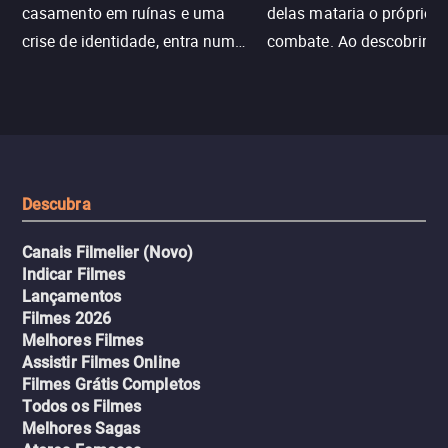
casamento em ruínas e uma
delas mataria o próprio f
crise de identidade, entra num
combate. Ao descobrir a
jogo sexualizado de gato e rato
verdade, ela deixa a rotin
com uma mulher branca
fábrica e parte em uma 
misteriosa no metrô. A escalada
implacável contra quem
leva a um desfecho violento.
escondeu os fatos, dispo
tudo pela vingança.
Descubra
Canais Filmelier (Novo)
Indicar Filmes
Lançamentos
Filmes 2026
Melhores Filmes
Assistir Filmes Online
Filmes Grátis Completos
Todos os Filmes
Melhores Sagas