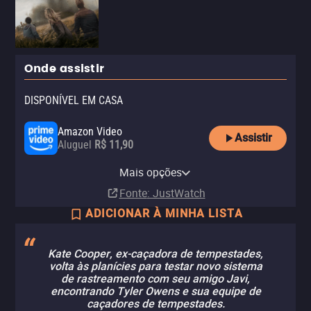
Onde assistir
DISPONÍVEL EM CASA
Amazon Video
Assistir
Aluguel
R$ 11,90
Apple TV Store
Vivo Play
Netflix
Netflix Standard with Ads
HBO Max
YouTube
HBO Max Amazon Channel
Mais opções
Aluguel
Aluguel
Assinatura
Assinatura
Assinatura
Aluguel
Assinatura
R$ 11,90
Fonte
: JustWatch
ADICIONAR À MINHA LISTA
Kate Cooper, ex-caçadora de tempestades,
volta às planícies para testar novo sistema
de rastreamento com seu amigo Javi,
encontrando Tyler Owens e sua equipe de
caçadores de tempestades.