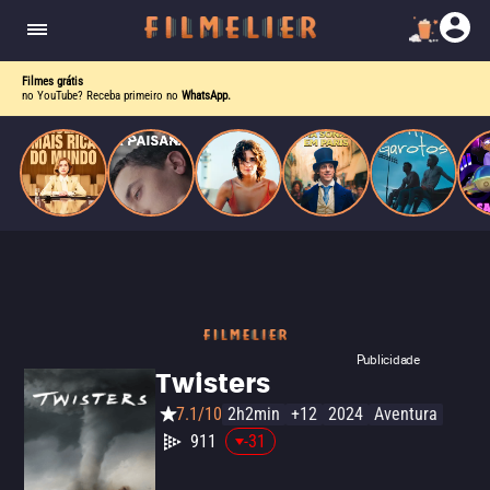
corrupção política envolvendo um ex-presidente.
do
Mundo
Filmes grátis
no YouTube? Receba primeiro no
WhatsApp.
Publicidade
Twisters
7.1/10
2h2min
+12
2024
Aventura
911
-31