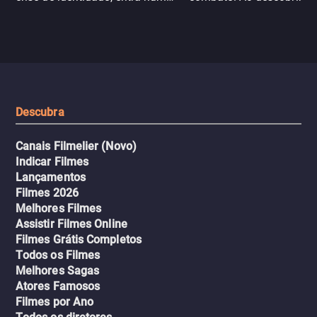
jogo sexualizado de gato e rato
verdade, ela deixa a rotin
com uma mulher branca
fábrica e parte em uma 
misteriosa no metrô. A escalada
implacável contra quem
leva a um desfecho violento.
escondeu os fatos, dispo
tudo pela vingança.
Descubra
Canais Filmelier (Novo)
Indicar Filmes
Lançamentos
Filmes 2026
Melhores Filmes
Assistir Filmes Online
Filmes Grátis Completos
Todos os Filmes
Melhores Sagas
Atores Famosos
Filmes por Ano