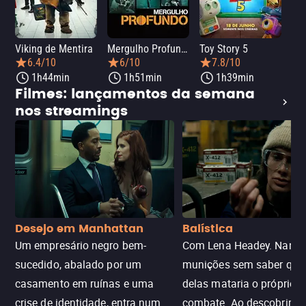
Viking de Mentira
Mergulho Profundo
Toy Story 5
Sca
6.4/10
6/10
7.8/10
1h44min
1h51min
1h39min
Filmes: lançamentos da semana
nos streamings
Desejo em Manhattan
Balística
Um empresário negro bem-
Com Lena Headey. Nanc
sucedido, abalado por um
munições sem saber qu
casamento em ruínas e uma
delas mataria o próprio f
crise de identidade, entra num
combate. Ao descobrir a