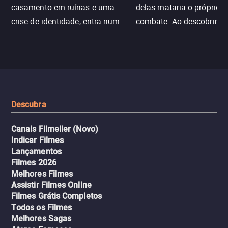
casamento em ruínas e uma
delas mataria o próprio f
crise de identidade, entra num
combate. Ao descobrir a
jogo sexualizado de gato e rato
verdade, ela deixa a rotin
com uma mulher branca
fábrica e parte em uma 
misteriosa no metrô. A escalada
implacável contra quem
leva a um desfecho violento.
escondeu os fatos, dispo
tudo pela vingança.
Descubra
Canais Filmelier (Novo)
Indicar Filmes
Lançamentos
Filmes 2026
Melhores Filmes
Assistir Filmes Online
Filmes Grátis Completos
Todos os Filmes
Melhores Sagas