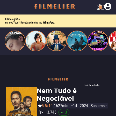
homens gays, coloca sua carreira em risco
quando se apaixona por um de seus alvos.
Filmes grátis
no YouTube? Receba primeiro no
WhatsApp.
Publicidade
Nem Tudo é
Negociável
5.5/10
1h27min
+14
2024
Suspense
13.746
+
3