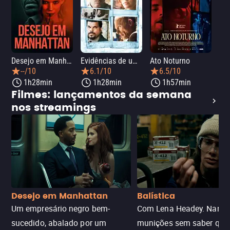
Desejo em Manhattan
Evidências de um Crime
Ato Noturno
A 
--/10
6.1/10
6.5/10
1h28min
1h28min
1h57min
Filmes: lançamentos da semana
nos streamings
Desejo em Manhattan
Balística
Um empresário negro bem-
Com Lena Headey. Nanc
sucedido, abalado por um
munições sem saber qu