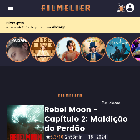
homens gays, coloca sua carreira em risco
quando se apaixona por um de seus alvos.
Filmes grátis
no YouTube? Receba primeiro no
WhatsApp.
Publicidade
Rebel Moon -
Capítulo 2: Maldição
do Perdão
5.3/10
2h53min
+18
2024