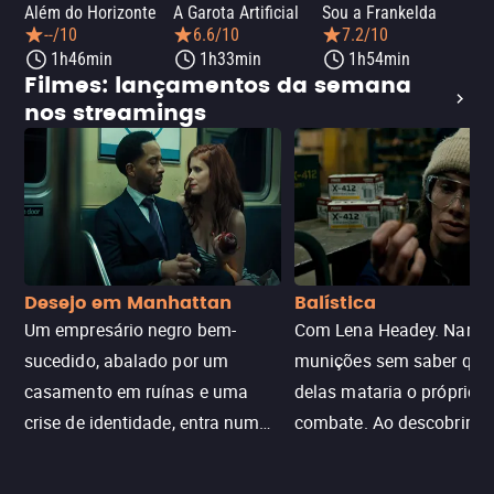
Além do Horizonte
A Garota Artificial
Sou a Frankelda
Dia
--/10
6.6/10
7.2/10
1h46min
1h33min
1h54min
Filmes: lançamentos da semana
nos streamings
Desejo em Manhattan
Balística
Um empresário negro bem-
Com Lena Headey. Nanc
sucedido, abalado por um
munições sem saber qu
casamento em ruínas e uma
delas mataria o próprio f
crise de identidade, entra num
combate. Ao descobrir a
jogo sexualizado de gato e rato
verdade, ela deixa a rotin
com uma mulher branca
fábrica e parte em uma 