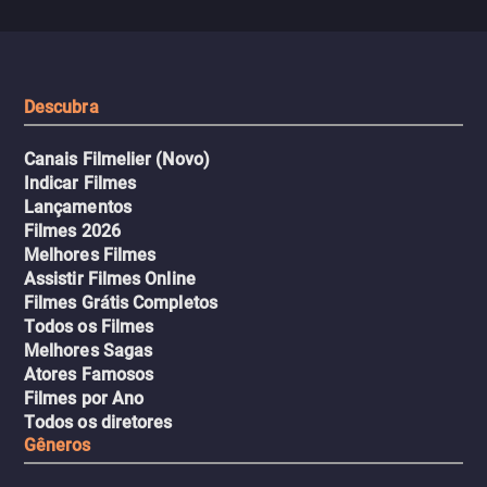
misteriosa no metrô. A escalada
implacável contra quem
leva a um desfecho violento.
escondeu os fatos, dispo
tudo pela vingança.
Descubra
Canais Filmelier (Novo)
Indicar Filmes
Lançamentos
Filmes 2026
Melhores Filmes
Assistir Filmes Online
Filmes Grátis Completos
Todos os Filmes
Melhores Sagas
Atores Famosos
Filmes por Ano
Todos os diretores
Gêneros