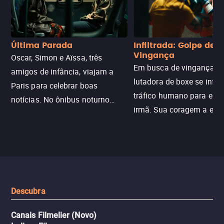
Última Parada
Infiltrada: Golpe de
Vingança
Oscar, Simon e Aïssa, três
Em busca de vingança, u
amigos de infância, viajam a
lutadora de boxe se infilt
Paris para celebrar boas
tráfico humano para enco
notícias. No ônibus noturno
irmã. Sua coragem a enfr
N121 de volta, uma troca entre
com criminosos implacáv
passageiros escala e a situação
segredos perigosos e sit
sai do controle, transformando a
que testam sua resistênci
viagem em um intenso thriller
urbano.
Descubra
Canais Filmelier (Novo)