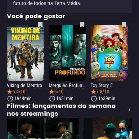
futuro de todos na Terra Média.
Você pode gostar
Viking de Mentira
Mergulho Profundo
Toy Story 5
Sca
6.4/10
6/10
7.8/10
1h44min
1h51min
1h39min
Filmes: lançamentos da semana
nos streamings