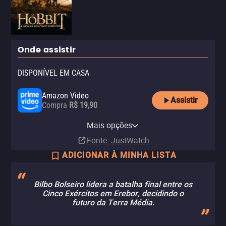
Onde assistir
DISPONÍVEL EM CASA
Amazon Video
Assistir
Compra
R$ 19,90
Apple TV Store
Claro TV+
Amazon Prime Video
Netflix
Netflix Standard with Ads
YouTube
Universal+ Amazon Channel
Mais opções
Aluguel
Aluguel
Assinatura
Assinatura
Assinatura
Aluguel
Assinatura
R$ 11,90
Fonte
: JustWatch
ADICIONAR À MINHA LISTA
Bilbo Bolseiro lidera a batalha final entre os
Cinco Exércitos em Erebor, decidindo o
futuro da Terra Média.