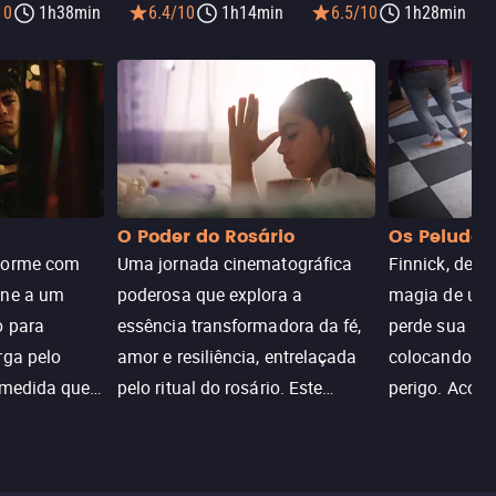
10
1h38min
6.4/10
1h14min
6.5/10
1h28min
O Poder do Rosário
Os Peludos
dorme com
Uma jornada cinematográfica
Finnick, desc
une a um
poderosa que explora a
magia de um 
o para
essência transformadora da fé,
perde sua invi
rga pelo
amor e resiliência, entrelaçada
colocando su
 medida que
pelo ritual do rosário. Este
perigo. Aco
trada, o
drama cativante envolve o
Christine, e
lho ameaça a
público com sua profundidade
aventura para
emocional e narrativa
poderes e sal