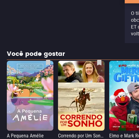
O t
obc
ET 
vol
Você pode gostar
A Pequena Amélie
Correndo por Um Sonho