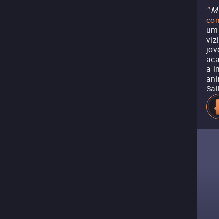
Mi
"
com
um 
viz
jov
aca
a i
ani
Sal