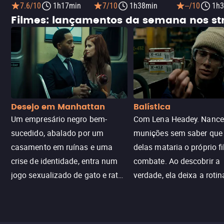
7.6/10
1h17min
7/10
1h38min
--/10
1h3
Filmes: lançamentos da semana nos s
Desejo em Manhattan
Balística
Um empresário negro bem-
Com Lena Headey. Nanc
sucedido, abalado por um
munições sem saber qu
casamento em ruínas e uma
delas mataria o próprio f
crise de identidade, entra num
combate. Ao descobrir a
jogo sexualizado de gato e rato
verdade, ela deixa a rotin
com uma mulher branca
fábrica e parte em uma 
misteriosa no metrô. A escalada
implacável contra quem
leva a um desfecho violento.
escondeu os fatos, dispo