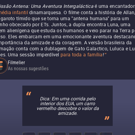
ssão Antena: Uma Aventura Intergaláctica
é uma encantador
édia infantil
dinamarquesa. O filme conta a história de Allan
garoto tímido que se torna uma "antena humana" para um
inho obcecado por ETs. Juntos, a dupla encontra Luna, uma
em alienígena que estuda os humanos e veio parar na Terra p
so. Eles embarcam em uma emocionante aventura destacan
mportância da amizade e da coragem. A versão brasileira da
mação conta com a dublagem de Gato Galactico, Luluca e L
les. Uma sessão imperdível
para toda a família
!
"
Filmelier
As nossas sugestões
Dica: Em uma corrida pelo
interior dos EUA, um carro
vermelho descobre o valor da
amizade.