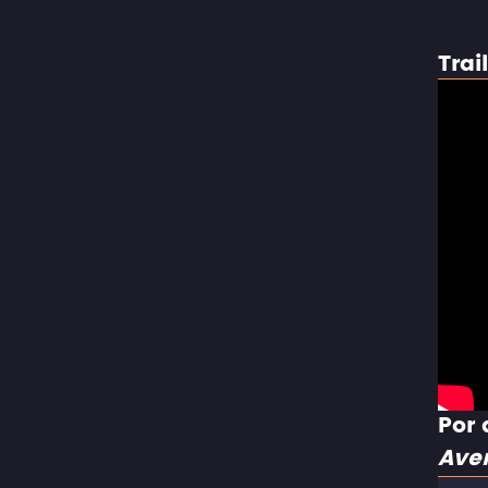
Trai
Por 
Aven