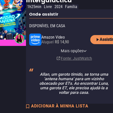
Intergaláctica
1h25min
Livre
2024
Família
Onde assistir
DISPONÍVEL EM CASA
Amazon Video
Assisti
Aluguel
R$ 14,90
Apple TV Store
Vivo Play
YouTube
Mais opções
Compra
Aluguel
Aluguel
R$ 29,90
Fonte
: JustWatch
Allan, um garoto tímido, se torna uma
'antena humana' para um vizinho
obcecado por ETs. Ao encontrar Luna,
uma garota ET, ele precisa ajudá-la a
voltar para casa.
ADICIONAR À MINHA LISTA