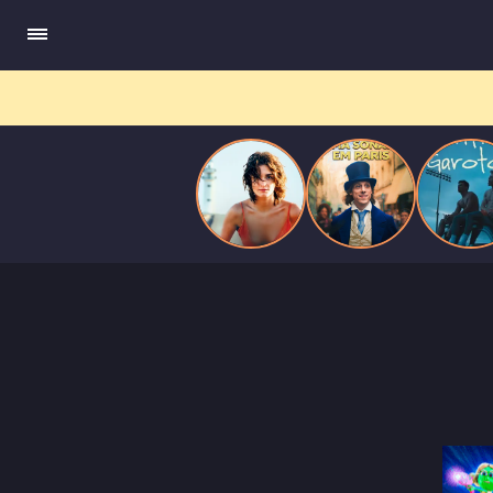
ele escrevia e a vida real começa a desaparecer.