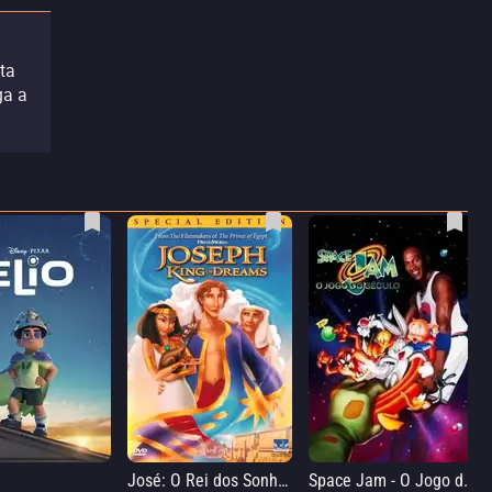
ta
ga a
José: O Rei dos Sonhos
Space Jam - O Jogo do Século