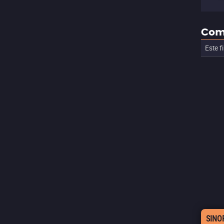
Com
Este f
SINO