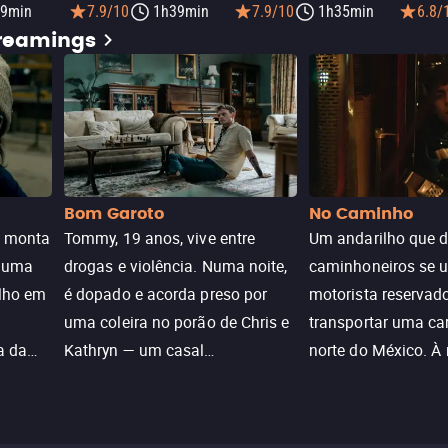
9min
7.9/10
1h39min
7.9/10
1h35min
6.8/
treamings
Bom Garoto
No Caminho
e monta
Tommy, 19 anos, vive entre
Um andarilho que 
e uma
drogas e violência. Numa noite,
caminhoneiros se 
ilho em
é dopado e acorda preso por
motorista reservad
uma coleira no porão de Chris e
transportar uma ca
a da
Kathryn — um casal
norte do México. À
caçada
aparentemente comum decidido
se aproximam na es
a transformá-lo num “bom
passado do andari
sta a
menino.”
segurança deles.