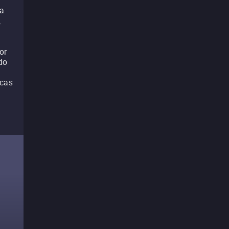
a
,
or
do
ucas