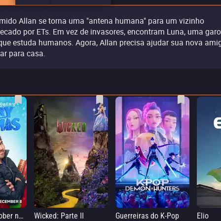
ímido Allan se torna uma "antena humana" para um vizinho
ecado por ETs. Em vez de invasores, encontram Luna, uma garo
que estuda humanos. Agora, Allan precisa ajudar sua nova ami
tar para casa.
Elmo e Mark Rober na Oficina de Natal
Wicked: Parte II
Guerreiras do K-Pop
Elio