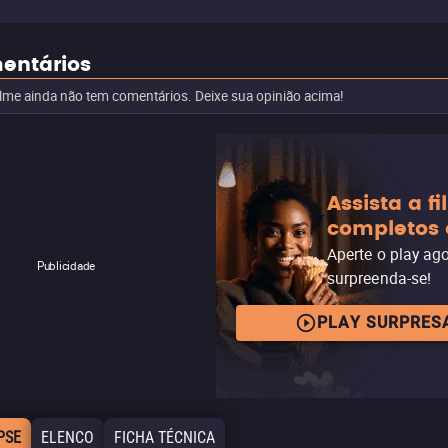
entários
ilme ainda não tem comentários. Deixe sua opinião acima!
Assista a f
completos 
Aperte o play ag
Publicidade
surpreenda-se!
PLAY SURPRES
PSE
ELENCO
FICHA TÉCNICA