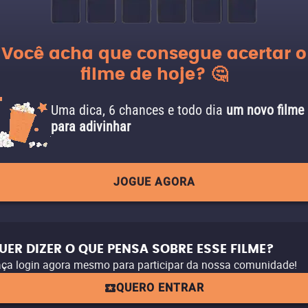
Você acha que consegue acertar o
filme de hoje? 🤔
Uma dica, 6 chances e todo dia
um novo filme
para adivinhar
JOGUE AGORA
UER DIZER O QUE PENSA SOBRE ESSE FILME?
ça login agora mesmo para participar da nossa comunidade!
QUERO ENTRAR