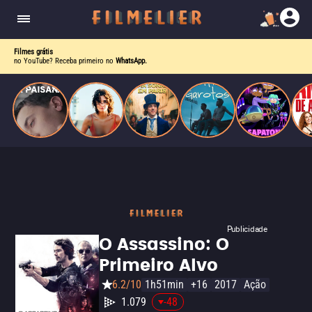
homens gays, coloca sua carreira em risco
quando se apaixona por um de seus alvos.
Filmes grátis
no YouTube? Receba primeiro no
WhatsApp.
Publicidade
O Assassino: O
Primeiro Alvo
6.2/10
1h51min
+16
2017
Ação
1.079
-48