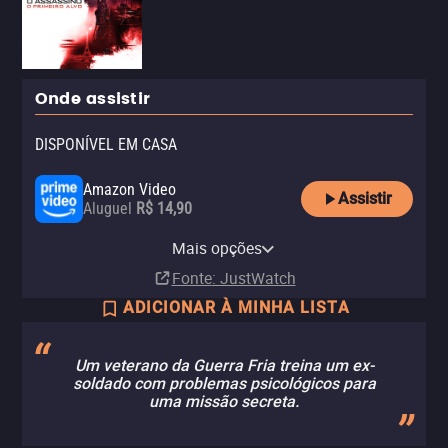
Onde assistir
DISPONÍVEL EM CASA
Amazon Video
Assistir
Aluguel
R$ 14,90
Apple TV Store
Claro TV+
Vivo Play
Globoplay
YouTube
Claro video
Telecine Amazon Channel
Mais opções
Aluguel
Aluguel
Aluguel
Assinatura
Aluguel
Aluguel
Assinatura
R$ 14,90
R$ 6,90
Fonte
: JustWatch
ADICIONAR À MINHA LISTA
Um veterano da Guerra Fria treina um ex-
soldado com problemas psicológicos para
uma missão secreta.