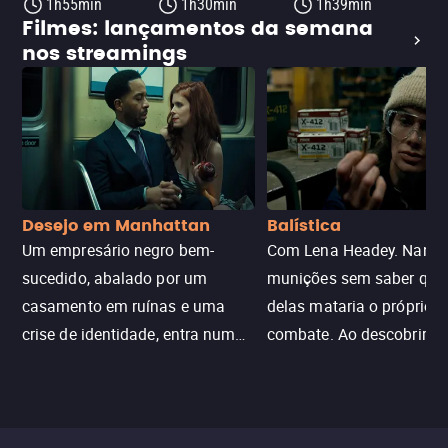
1h55min
1h30min
1h39min
Filmes: lançamentos da semana
nos streamings
Desejo em Manhattan
Balística
Um empresário negro bem-
Com Lena Headey. Nanc
sucedido, abalado por um
munições sem saber qu
casamento em ruínas e uma
delas mataria o próprio f
crise de identidade, entra num
combate. Ao descobrir a
jogo sexualizado de gato e rato
verdade, ela deixa a rotin
com uma mulher branca
fábrica e parte em uma 
misteriosa no metrô. A escalada
implacável contra quem
leva a um desfecho violento.
escondeu os fatos, dispo