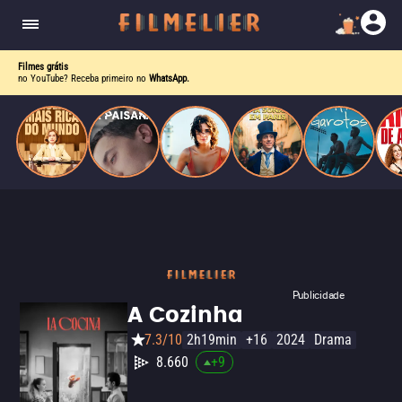
corrupção política envolvendo um ex-presidente.
do
Mundo
Filmes grátis
no YouTube? Receba primeiro no
WhatsApp.
Publicidade
A Cozinha
7.3/10
2h19min
+16
2024
Drama
8.660
+
9