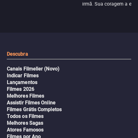
irmã. Sua coragem a enfr
N121 de volta, uma troca entre
com criminosos implacáv
passageiros escala e a situação
segredos perigosos e sit
sai do controle, transformando a
que testam sua resistênci
viagem em um intenso thriller
urbano.
Descubra
Canais Filmelier (Novo)
Indicar Filmes
Lançamentos
Filmes 2026
Melhores Filmes
Assistir Filmes Online
Filmes Grátis Completos
Todos os Filmes
Melhores Sagas
Atores Famosos
Filmes por Ano