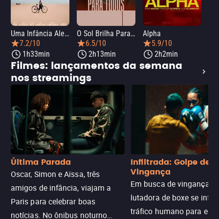
Uma Infância Alemã
O Sol Brilha Para Todos
Alpha
7.2/10
6.5/10
5.9/10
1h33min
2h13min
2h2min
Filmes: lançamentos da semana
nos streamings
Última Parada
Infiltrada: Golpe de
Vingança
Oscar, Simon e Aïssa, três
Em busca de vingança, u
amigos de infância, viajam a
lutadora de boxe se infilt
Paris para celebrar boas
tráfico humano para enco
notícias. No ônibus noturno