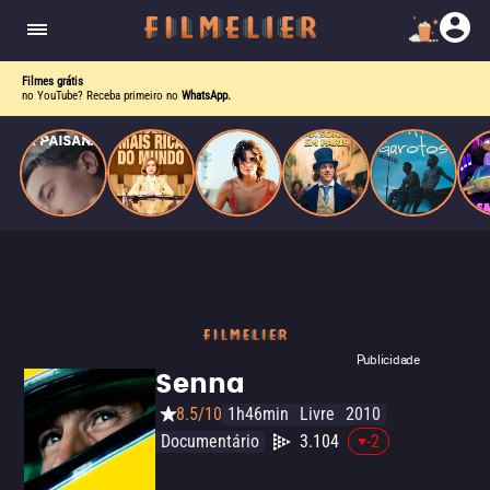
homens gays, coloca sua carreira em risco
quando se apaixona por um de seus alvos.
Filmes grátis
no YouTube? Receba primeiro no
WhatsApp.
Publicidade
Senna
8.5/10
1h46min
Livre
2010
Documentário
3.104
-2