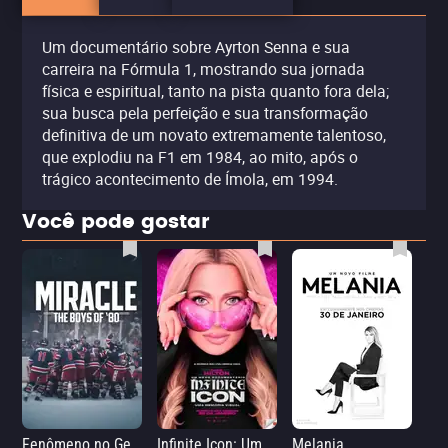
Um documentário sobre Ayrton Senna e sua
carreira na Fórmula 1, mostrando sua jornada
física e espiritual, tanto na pista quanto fora dela;
sua busca pela perfeição e sua transformação
definitiva de um novato extremamente talentoso,
que explodiu na F1 em 1984, ao mito, após o
trágico acontecimento de Ímola, em 1994.
Você pode gostar
Fenômeno no Gelo: Hóquei na Guerra Fria
Infinite Icon: Uma Memória Visual
Melania
33 