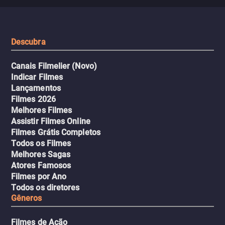
misteriosa no metrô. A escalada
implacável contra quem
leva a um desfecho violento.
escondeu os fatos, dispo
tudo pela vingança.
Descubra
Canais Filmelier (Novo)
Indicar Filmes
Lançamentos
Filmes 2026
Melhores Filmes
Assistir Filmes Online
Filmes Grátis Completos
Todos os Filmes
Melhores Sagas
Atores Famosos
Filmes por Ano
Todos os diretores
Gêneros
Filmes de Ação