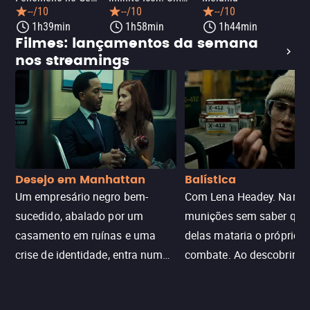
--/10
--/10
--/10
1h39min
1h58min
1h44min
Filmes: lançamentos da semana
nos streamings
Desejo em Manhattan
Balística
Um empresário negro bem-
Com Lena Headey. Nanc
sucedido, abalado por um
munições sem saber qu
casamento em ruínas e uma
delas mataria o próprio f
crise de identidade, entra num
combate. Ao descobrir a
jogo sexualizado de gato e rato
verdade, ela deixa a rotin
com uma mulher branca
fábrica e parte em uma 