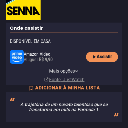
Onde assistir
DISPONÍVEL EM CASA
Amazon Video
Assistir
Aluguel
R$ 9,90
Apple TV Store
Claro TV+
Amazon Prime Video
Amazon Prime Video with Ads
YouTube
Claro video
Telecine Amazon Channel
Mais opções
Aluguel
Aluguel
Assinatura
Assinatura
Aluguel
Aluguel
Assinatura
R$ 9,90
R$ 6,90
Fonte
: JustWatch
ADICIONAR À MINHA LISTA
A trajetória de um novato talentoso que se
transforma em mito na Fórmula 1.