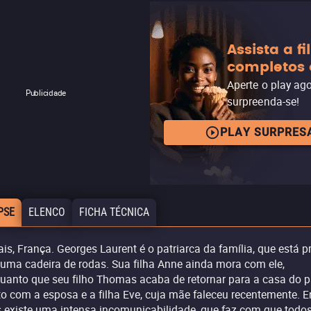
Assista a f
completos 
Aperte o play ag
Publicidade
surpreenda-se!
PLAY SURPRES
PSE
ELENCO
FICHA TÉCNICA
ais, França. Georges Laurent é o patriarca da família, que está p
uma cadeira de rodas. Sua filha Anne ainda mora com ele,
uanto que seu filho Thomas acaba de retornar para a casa do p
to com a esposa e a filha Eve, cuja mãe faleceu recentemente. E
s existe uma intensa incomunicabilidade, que faz com que todo