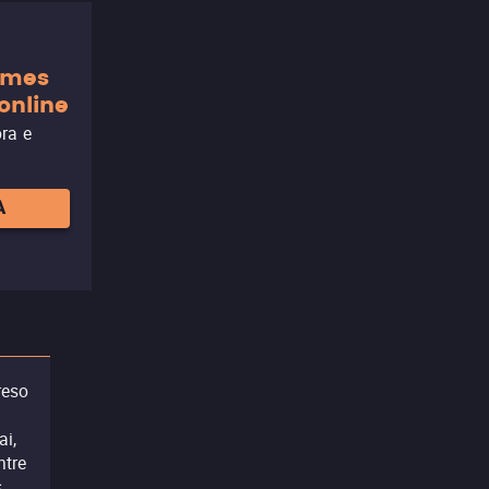
ilmes
online
ora e
A
reso
ai,
ntre
s