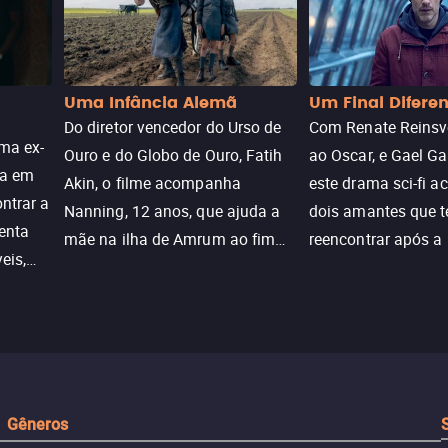
Uma Infância Alemã
Um Final Difere
Do diretor vencedor do Urso de
Com Renate Reinsve
ma ex-
Ouro e do Globo de Ouro, Fatih
ao Oscar, e Gael Ga
ra em
Akin, o filme acompanha
este drama sci-fi 
ntrar a
Nanning, 12 anos, que ajuda a
dois amantes que 
enta
mãe na ilha de Amrum ao fim
reencontrar após a
eis,
da guerra. Quando a paz chega,
meio de uma tecno
uações
a aparente proteção da ilha se
oferece uma última
a.
rompe e ele precisa encarar o
reviver o que senti
passado.
Gêneros