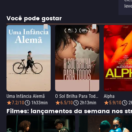
lev
Você pode gostar
Uma Infância Alemã
O Sol Brilha Para Todos
Alpha
7.2/10
1h33min
6.5/10
2h13min
5.9/10
2
Filmes: lançamentos da semana nos s