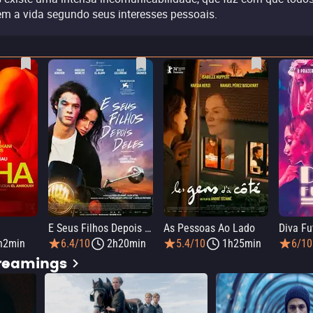
em a vida segundo seus interesses pessoais.
E Seus Filhos Depois Deles
As Pessoas Ao Lado
Diva Fu
h2min
6.4/10
2h20min
5.4/10
1h25min
6/10
treamings