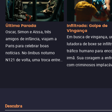
Última Parada
Infiltrada: Golpe de
Vingança
Oscar, Simon e Aïssa, três
Em busca de vingança, u
amigos de infância, viajam a
lutadora de boxe se infilt
Paris para celebrar boas
tráfico humano para enco
notícias. No ônibus noturno
irmã. Sua coragem a enfr
N121 de volta, uma troca entre
com criminosos implacáv
passageiros escala e a situação
segredos perigosos e sit
sai do controle, transformando a
que testam sua resistênci
viagem em um intenso thriller
urbano.
Descubra