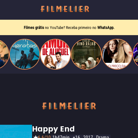
Filmes grátis
no YouTube? Receba primeiro no
WhatsApp.
Happy End
6.6/10
1h47min
+16
2017
Drama