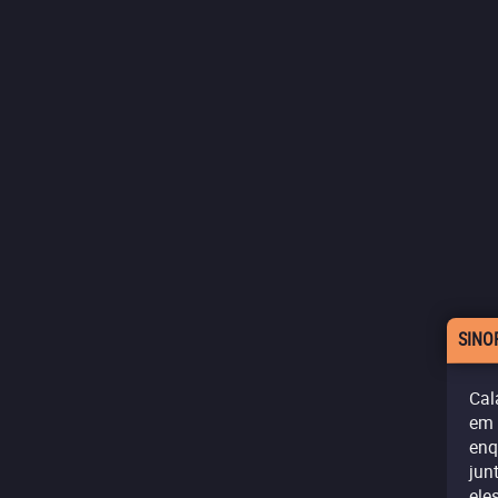
SINO
Cal
em 
enq
jun
ele