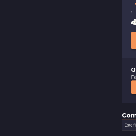
Q
Fa
Com
Este f