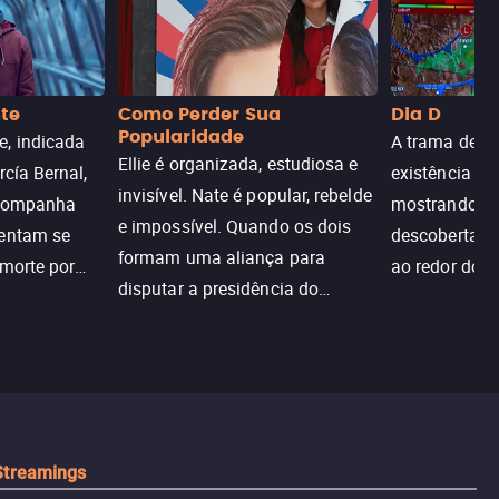
nte
Como Perder Sua
Dia D
Popularidade
, indicada
A trama de DI
Ellie é organizada, estudiosa e
rcía Bernal,
existência de
invisível. Nate é popular, rebelde
acompanha
mostrando c
e impossível. Quando os dois
tentam se
descoberta ir
formam uma aliança para
 morte por
ao redor do 
disputar a presidência do
logia que
sociedade atu
colégio, o plano era simples —
 chance de
até o coração resolver complicar
am.
tudo.
Streamings