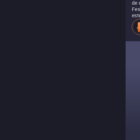
de 
Fes
est