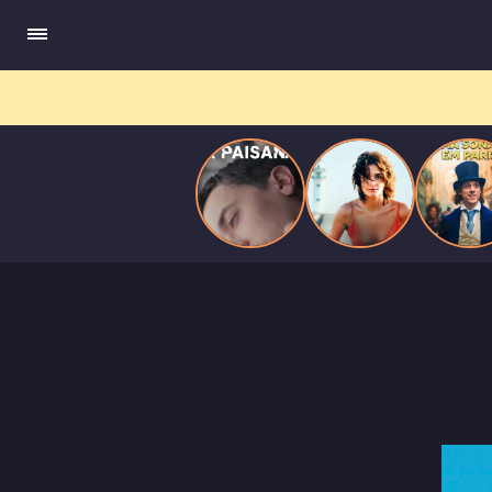
quando se apaixona por um de seus alvos.