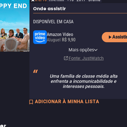
Onde assistir
DISPONÍVEL EM CASA
Amazon Video
Assisti
Aluguel
R$ 9,90
Apple TV Store
Claro TV+
YouTube
Claro video
Mais opções
Aluguel
Aluguel
Aluguel
Aluguel
R$ 11,90
R$ 6,90
Fonte
: JustWatch
Uma família de classe média alta
enfrenta a incomunicabilidade e
interesses pessoais.
ADICIONAR À MINHA LISTA
ler