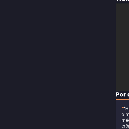
Por 
‘H
"
o m
méd
crô