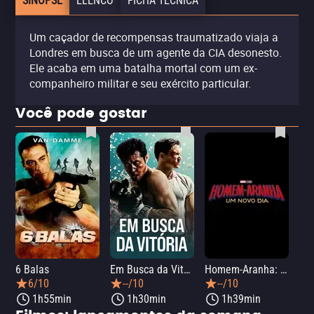
SINOPSE
ELENCO
FICHA TÉCNICA
Um caçador de recompensas traumatizado viaja a
Londres em busca de um agente da CIA desonesto.
Ele acaba em uma batalha mortal com um ex-
companheiro militar e seu exército particular.
Você pode gostar
6 Balas
Em Busca da Vitória
Homem-Aranha: Um Novo Dia
A O
6/10
--/10
--/10
1h55min
1h30min
1h39min