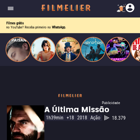
homens gays, coloca sua carreira em risco
quando se apaixona por um de seus alvos.
Filmes grátis
no YouTube? Receba primeiro no
WhatsApp.
Publicidade
A Última Missão
1h39min
+18
2018
Ação
18.379