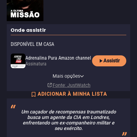
Onde assistir
DISPONÍVEL EM CASA
Adrenalina Pura Amazon channel
Assistir
Assinatura
Adrenalina Pura Apple TV
Apple TV Store
Globoplay
Telecine
channel
Mais opções
Aluguel
Assinatura
Assinatura
R$ 14,90
Assinatura
Fonte
: JustWatch
ADICIONAR À MINHA LISTA
Um caçador de recompensas traumatizado
busca um agente da CIA em Londres,
enfrentando um ex-companheiro militar e
seu exército.