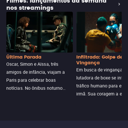
Filmes: lançamentos da semana
nos streamings
Última Parada
Infiltrada: Golpe de
Vingança
Oscar, Simon e Aïssa, três
Em busca de vingança, u
amigos de infância, viajam a
lutadora de boxe se infilt
Paris para celebrar boas
tráfico humano para enco
notícias. No ônibus noturno
irmã. Sua coragem a enfr
N121 de volta, uma troca entre
com criminosos implacáv
passageiros escala e a situação
segredos perigosos e sit
sai do controle, transformando a
que testam sua resistênci
viagem em um intenso thriller