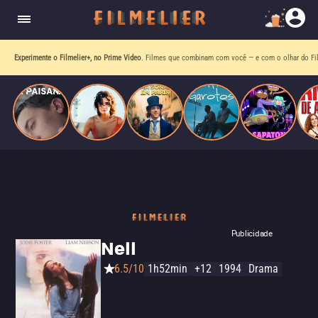
homens gays, coloca sua carreira em risco
quando se apaixona por um de seus alvos.
Experimente o Filmelier+, no Prime Video
. Filmes que combinam com você — e com o olhar do Fil
Publicidade
Nell
6.5/10
1h52min
+12
1994
Drama