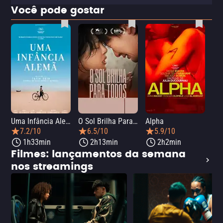
Você pode gostar
Uma Infância Alemã
O Sol Brilha Para Todos
Alpha
7.2/10
6.5/10
5.9/10
1h33min
2h13min
2h2min
Filmes: lançamentos da semana
nos streamings