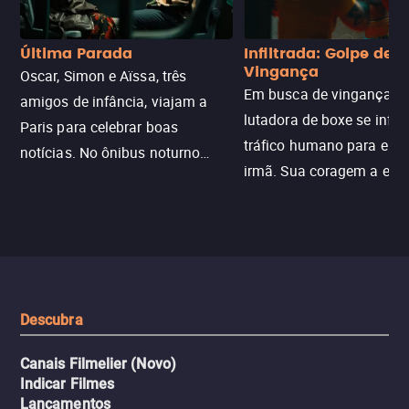
Última Parada
Infiltrada: Golpe de
Vingança
Oscar, Simon e Aïssa, três
Em busca de vingança, u
amigos de infância, viajam a
lutadora de boxe se infilt
Paris para celebrar boas
tráfico humano para enco
notícias. No ônibus noturno
irmã. Sua coragem a enfr
N121 de volta, uma troca entre
com criminosos implacáv
passageiros escala e a situação
segredos perigosos e sit
sai do controle, transformando a
que testam sua resistênci
viagem em um intenso thriller
urbano.
Descubra
Canais Filmelier (Novo)
Indicar Filmes
Lançamentos