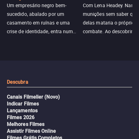
Um empresário negro bem-
Com Lena Headey. Nanc
sucedido, abalado por um
munições sem saber qu
casamento em ruínas e uma
delas mataria o próprio f
crise de identidade, entra num
combate. Ao descobrir a
jogo sexualizado de gato e rato
verdade, ela deixa a rotin
com uma mulher branca
fábrica e parte em uma 
misteriosa no metrô. A escalada
implacável contra quem
leva a um desfecho violento.
escondeu os fatos, dispo
tudo pela vingança.
Descubra
Canais Filmelier (Novo)
Indicar Filmes
Lançamentos
Filmes 2026
Melhores Filmes
Assistir Filmes Online
Filmes Grátis Completos