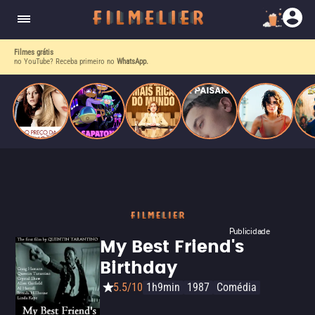
acompanhante chamada Chloe para testar sua
fidelidade. Logo, as relações entre os três se
intensificam.
Filmes grátis
no YouTube? Receba primeiro no
WhatsApp.
Publicidade
My Best Friend's
Birthday
5.5/10
1h9min
1987
Comédia