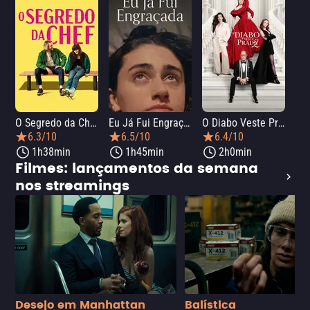
O Segredo da Chef
Eu Já Fui Engraçada
O Diabo Veste Prada 2
O 
6.3/10
6.5/10
6.4/10
1h38min
1h45min
2h0min
Filmes: lançamentos da semana
nos streamings
Desejo em Manhattan
Balística