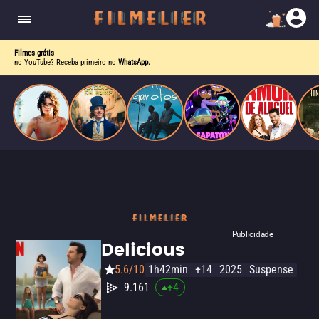
o desejo e a dor, a linha entre o livro que ele
escrevia e a vida real começa a desaparecer.
Filmes grátis
no YouTube? Receba primeiro no
WhatsApp.
Publicidade
Delicious
5.6/10
1h42min
+14
2025
Suspense
9.161
+
4