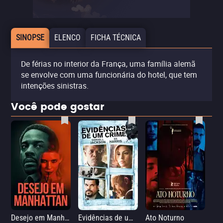
SINOPSE
ELENCO
FICHA TÉCNICA
De férias no interior da França, uma família alemã
se envolve com uma funcionária do hotel, que tem
intenções sinistras.
Você pode gostar
Desejo em Manhattan
Evidências de um Crime
Ato Noturno
A 