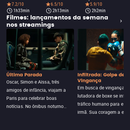
7.2/10
6.5/10
5.9/10
1h33min
2h13min
2h2min
Filmes: lançamentos da semana
nos streamings
Última Parada
Infiltrada: Golpe de
Vingança
Oscar, Simon e Aïssa, três
Em busca de vingança, u
amigos de infância, viajam a
lutadora de boxe se infilt
Paris para celebrar boas
tráfico humano para enco
notícias. No ônibus noturno
irmã. Sua coragem a enfr
N121 de volta, uma troca entre
com criminosos implacáv
passageiros escala e a situação
segredos perigosos e sit