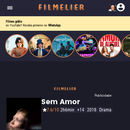
o desejo e a dor, a linha entre o livro que ele
escrevia e a vida real começa a desaparecer.
Filmes grátis
no YouTube? Receba primeiro no
WhatsApp.
Publicidade
Sem Amor
7.6/10
2h6min
+14
2018
Drama