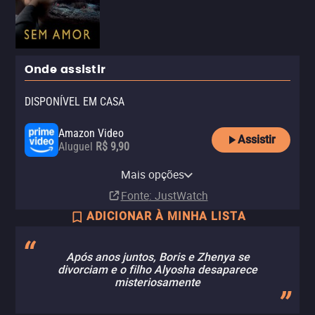
Onde assistir
DISPONÍVEL EM CASA
Amazon Video
Assistir
Aluguel
R$ 9,90
Apple TV Store
YouTube
Claro video
Mais opções
Aluguel
Aluguel
Aluguel
R$ 11,90
R$ 6,90
Fonte
: JustWatch
ADICIONAR À MINHA LISTA
Após anos juntos, Boris e Zhenya se
divorciam e o filho Alyosha desaparece
misteriosamente