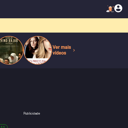
Ver mais
vídeos
Publicidade
+
11