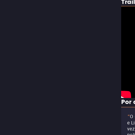
Trai
Por 
O 
"
e L
vez
pol