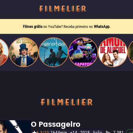
Filmes grátis
no YouTube? Receba primeiro no
WhatsApp.
O Passageiro
6.3/10
1h44min
+14
2018
Ação
7.381