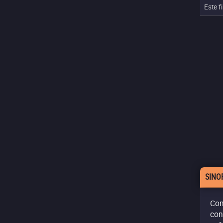
Este f
SINO
Com
con