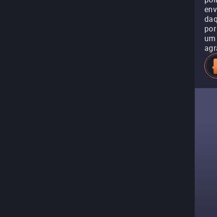
env
daq
por
um 
agr