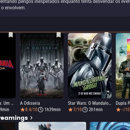
rentando perigos inesperados enquanto tenta desvendar os eve
 o envolvem.
Homem-Aranha: Um Novo Dia
A Odisseia
Star Wars: O Mandaloriano e Grogu
Dupla P
9min
8.4/10
1h39min
7/10
2h1min
--/10
treamings