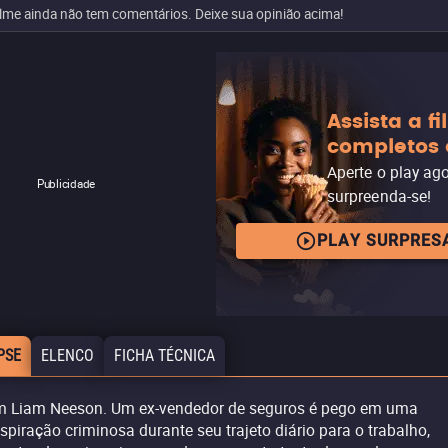
ilme ainda não tem comentários. Deixe sua opinião acima!
Assista a f
completos 
Aperte o play ag
Publicidade
surpreenda-se!
PLAY SURPRES
PSE
ELENCO
FICHA TÉCNICA
 Liam Neeson. Um ex-vendedor de seguros é pego em uma
spiração criminosa durante seu trajeto diário para o trabalho,