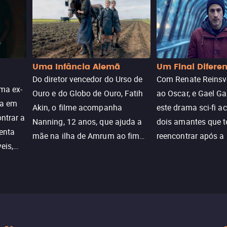
Uma Infância Alemã
Um Final Difere
Do diretor vencedor do Urso de
Com Renate Reinsve
ma ex-
Ouro e do Globo de Ouro, Fatih
ao Oscar, e Gael Ga
ra em
Akin, o filme acompanha
este drama sci-fi 
ntrar a
Nanning, 12 anos, que ajuda a
dois amantes que 
enta
mãe na ilha de Amrum ao fim
reencontrar após a
eis,
da guerra. Quando a paz chega,
meio de uma tecno
uações
a aparente proteção da ilha se
oferece uma última
a.
rompe e ele precisa encarar o
reviver o que senti
passado.