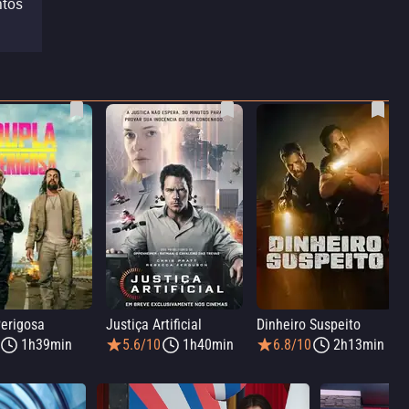
ntos
erigosa
Justiça Artificial
Dinheiro Suspeito
1h39min
5.6/10
1h40min
6.8/10
2h13min