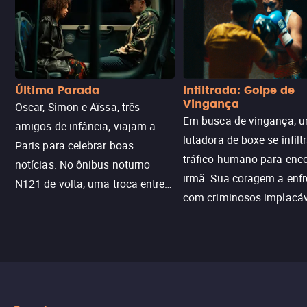
Última Parada
Infiltrada: Golpe de
Vingança
Oscar, Simon e Aïssa, três
Em busca de vingança, u
amigos de infância, viajam a
lutadora de boxe se infilt
Paris para celebrar boas
tráfico humano para enco
notícias. No ônibus noturno
irmã. Sua coragem a enfr
N121 de volta, uma troca entre
com criminosos implacáv
passageiros escala e a situação
segredos perigosos e sit
sai do controle, transformando a
que testam sua resistênci
viagem em um intenso thriller
urbano.