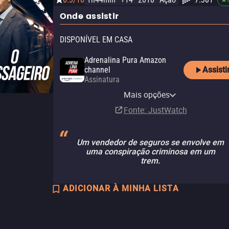
Onde assistir
DISPONÍVEL EM CASA
Adrenalina Pura Amazon
Assisti
channel
Assinatura
Adrenalina Pura Apple TV
Adrenalina Pura+ Claro tv+
Apple TV Store
YouTube
channel
Mais opções
Assinatura
Aluguel
Aluguel
R$ 11,90
Assinatura
Fonte
: JustWatch
Um vendedor de seguros se envolve em
uma conspiração criminosa em um
trem.
ADICIONAR À MINHA LISTA