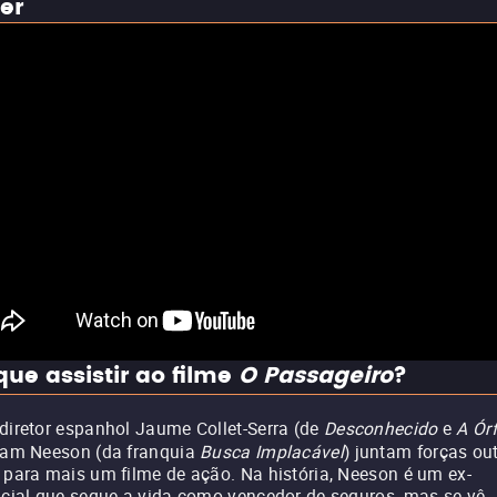
ler
que assistir ao filme
O Passageiro
?
diretor espanhol Jaume Collet-Serra (de
Desconhecido
e
A Ór
iam Neeson (da franquia
Busca Implacável
) juntam forças ou
 para mais um filme de ação. Na história, Neeson é um ex-
icial que segue a vida como vencedor de seguros, mas se vê