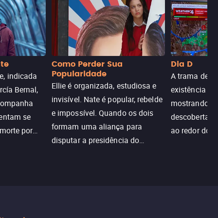
nte
Como Perder Sua
Dia D
Popularidade
, indicada
A trama de DI
Ellie é organizada, estudiosa e
rcía Bernal,
existência de
invisível. Nate é popular, rebelde
acompanha
mostrando c
e impossível. Quando os dois
tentam se
descoberta ir
formam uma aliança para
 morte por
ao redor do 
disputar a presidência do
logia que
sociedade atu
colégio, o plano era simples —
 chance de
até o coração resolver complicar
am.
tudo.