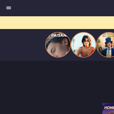
quando se apaixona por um de seus alvos.