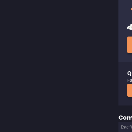
Q
Fa
Com
Este f