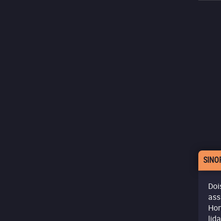
SINO
Doi
ass
Hom
lid