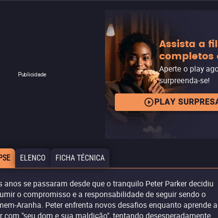
Assista a f
completos 
Aperte o play ag
Publicidade
surpreenda-se!
PLAY SURPRES
PSE
ELENCO
FICHA TÉCNICA
s anos se passaram desde que o tranquilo Peter Parker decidiu
umir o compromisso e a responsabilidade de seguir sendo o
em-Aranha. Peter enfrenta novos desafios enquanto aprende a
ar com "seu dom e sua maldição", tentando desesperadamente