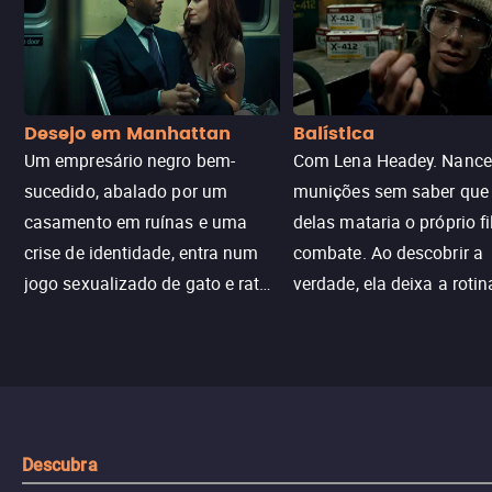
Desejo em Manhattan
Balística
Um empresário negro bem-
Com Lena Headey. Nanc
sucedido, abalado por um
munições sem saber qu
casamento em ruínas e uma
delas mataria o próprio f
crise de identidade, entra num
combate. Ao descobrir a
jogo sexualizado de gato e rato
verdade, ela deixa a rotin
com uma mulher branca
fábrica e parte em uma 
misteriosa no metrô. A escalada
implacável contra quem
leva a um desfecho violento.
escondeu os fatos, dispo
tudo pela vingança.
Descubra