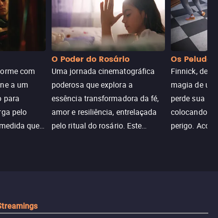
O Poder do Rosário
Os Peludos
dorme com
Uma jornada cinematográfica
Finnick, desc
une a um
poderosa que explora a
magia de um 
o para
essência transformadora da fé,
perde sua invi
rga pelo
amor e resiliência, entrelaçada
colocando su
 medida que
pelo ritual do rosário. Este
perigo. Aco
trada, o
drama cativante envolve o
Christine, e
lho ameaça a
público com sua profundidade
aventura para
emocional e narrativa
poderes e sal
inspiradora.
Streamings