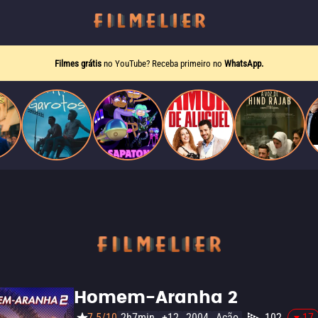
Filmes grátis
no YouTube? Receba primeiro no
WhatsApp.
Homem-Aranha 2
7.5/10
2h7min
+12
2004
Ação
102
-17