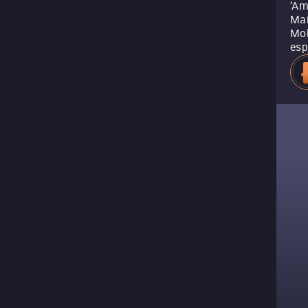
‘Am
Mai
Mol
esp