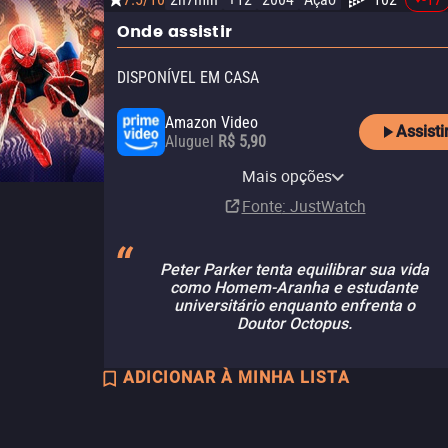
Onde assistir
DISPONÍVEL EM CASA
Amazon Video
Assisti
Aluguel
R$ 5,90
Amazon Prime Video with
Apple TV Store
Claro tv+
Vivo Play
Amazon Prime Video
Disney+
HBO Max
YouTube
Claro video
HBO Max Amazon Channel
Sony One Amazon Channel
Ads
Mais opções
Compra
Assinatura
Aluguel
Assinatura
Assinatura
Assinatura
Aluguel
Aluguel
Assinatura
Assinatura
R$ 6,90
R$ 14,90
Assinatura
Fonte
: JustWatch
Peter Parker tenta equilibrar sua vida
como Homem-Aranha e estudante
universitário enquanto enfrenta o
Doutor Octopus.
ADICIONAR À MINHA LISTA