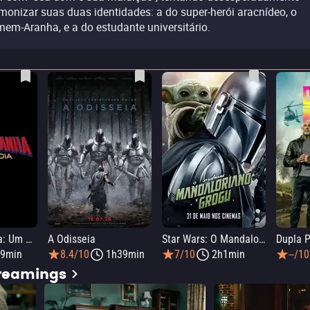
monizar suas duas identidades: a do super-herói aracnídeo, o
em-Aranha, e a do estudante universitário.
Homem-Aranha: Um Novo Dia
A Odisseia
Star Wars: O Mandaloriano e Grogu
Dupla P
9min
8.4/10
1h39min
7/10
2h1min
--/10
treamings