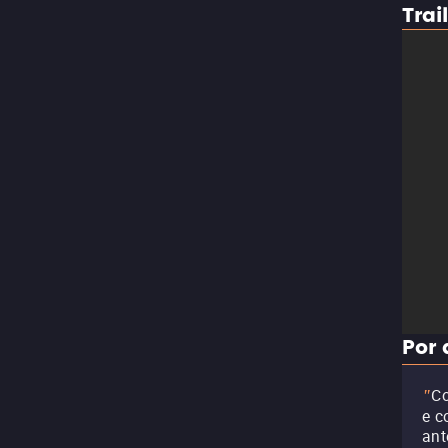
Trai
Por 
Co
"
e c
ant