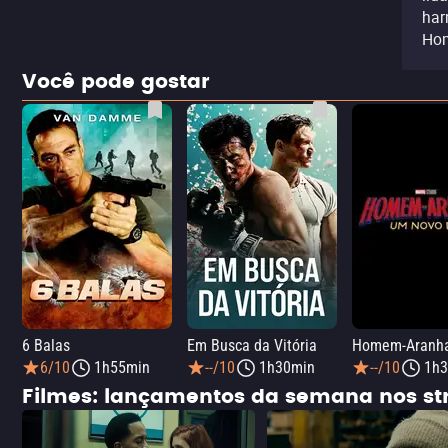
har
Hom
Você pode gostar
6 Balas
Em Busca da Vitória
6/10
1h55min
--/10
1h30min
--/10
1h3
Filmes: lançamentos da semana nos s