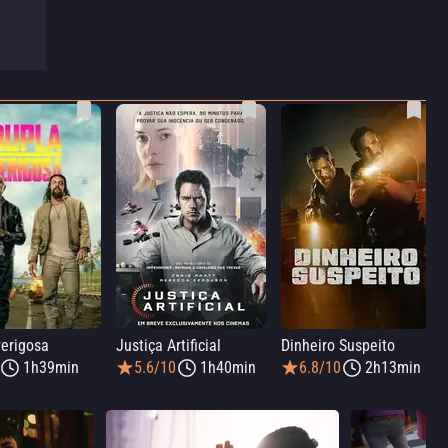
erigosa
Justiça Artificial
Dinheiro Suspeito
1h39min
5.6/10
1h40min
6.8/10
2h13min