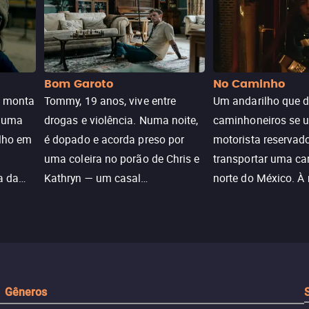
Bom Garoto
No Caminho
e monta
Tommy, 19 anos, vive entre
Um andarilho que 
e uma
drogas e violência. Numa noite,
caminhoneiros se 
ilho em
é dopado e acorda preso por
motorista reservad
uma coleira no porão de Chris e
transportar uma ca
a da
Kathryn — um casal
norte do México. À
caçada
aparentemente comum decidido
se aproximam na es
a transformá-lo num “bom
passado do andari
sta a
menino.”
segurança deles.
Gêneros