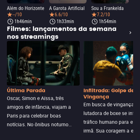
Além do Horizonte
A Garota Artificial
Sou a Frankelda
Dia
--/10
6.6/10
7.2/10
1h46min
1h33min
1h54min
Filmes: lançamentos da semana
nos streamings
Última Parada
Infiltrada: Golpe de
Vingança
Oscar, Simon e Aïssa, três
Em busca de vingança, u
amigos de infância, viajam a
lutadora de boxe se infilt
Paris para celebrar boas
tráfico humano para enco
notícias. No ônibus noturno
irmã. Sua coragem a enfr
N121 de volta, uma troca entre
com criminosos implacáv