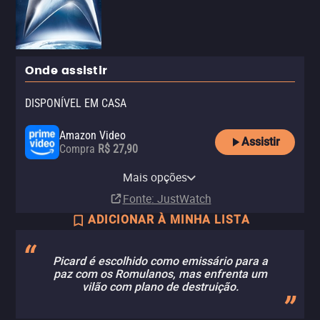
Onde assistir
DISPONÍVEL EM CASA
Amazon Video
Assistir
Compra
R$ 27,90
Apple TV Store
Vivo Play
YouTube
Mais opções
Compra
Aluguel
Aluguel
R$ 29,90
Fonte
: JustWatch
ADICIONAR À MINHA LISTA
Picard é escolhido como emissário para a
paz com os Romulanos, mas enfrenta um
vilão com plano de destruição.