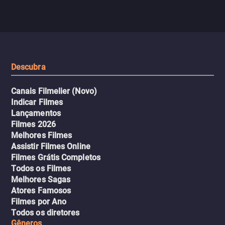
passageiros escala e a situação
segredos perigosos e sit
sai do controle, transformando a
que testam sua resistênci
viagem em um intenso thriller
urbano.
Descubra
Canais Filmelier (Novo)
Indicar Filmes
Lançamentos
Filmes 2026
Melhores Filmes
Assistir Filmes Online
Filmes Grátis Completos
Todos os Filmes
Melhores Sagas
Atores Famosos
Filmes por Ano
Todos os diretores
Gêneros