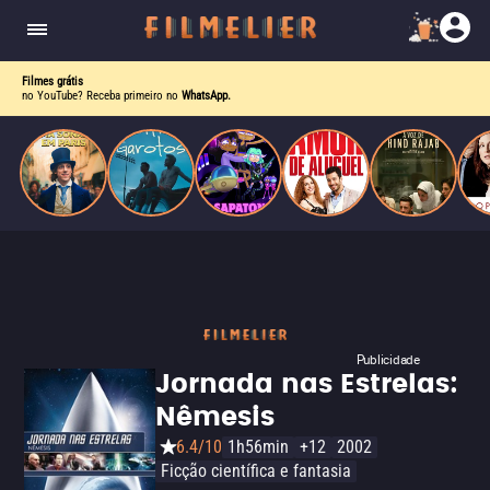
enquanto luta contra uma doença. Ele compõe
Paris
obras-primas, participa de festas e busca romance
em meio a círculos aristocráticos e reais.
Filmes grátis
no YouTube? Receba primeiro no
WhatsApp.
Publicidade
Jornada nas Estrelas:
Nêmesis
6.4/10
1h56min
+12
2002
Ficção científica e fantasia