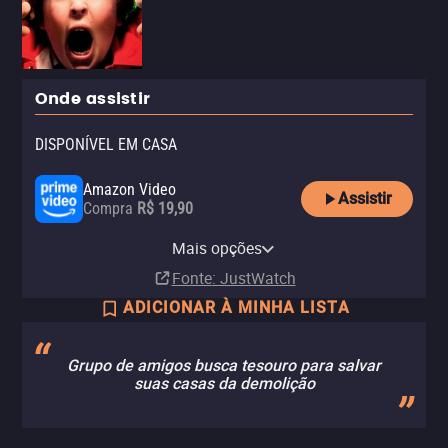
Onde assistir
DISPONÍVEL EM CASA
Amazon Video
Assistir
Compra
R$ 19,90
Apple TV Store
Claro TV+
Vivo Play
HBO Max
YouTube
Telecine Amazon Channel
Mais opções
Compra
Aluguel
Aluguel
Assinatura
Aluguel
Assinatura
R$ 19,90
Fonte
: JustWatch
ADICIONAR À MINHA LISTA
Grupo de amigos busca tesouro para salvar
suas casas da demolição