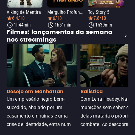
Viking de Mentira
Mergulho Profundo
Toy Story 5
Sca
6.4/10
6/10
7.8/10
1h44min
1h51min
1h39min
Filmes: lançamentos da semana
nos streamings
Desejo em Manhattan
Balística
Um empresário negro bem-
Com Lena Headey. Nanc
sucedido, abalado por um
munições sem saber qu
casamento em ruínas e uma
delas mataria o próprio f
crise de identidade, entra num
combate. Ao descobrir a
jogo sexualizado de gato e rato
verdade, ela deixa a rotin