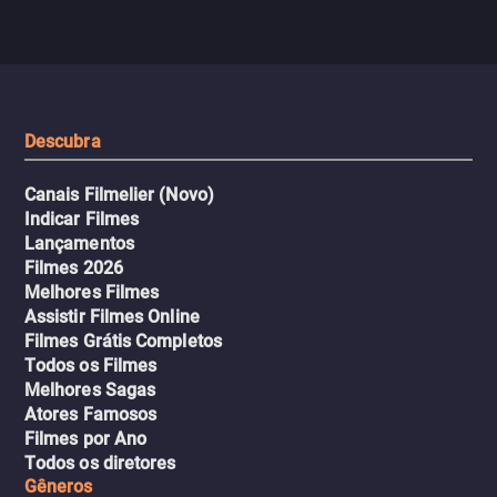
com uma mulher branca
fábrica e parte em uma 
misteriosa no metrô. A escalada
implacável contra quem
leva a um desfecho violento.
escondeu os fatos, dispo
tudo pela vingança.
Descubra
Canais Filmelier (Novo)
Indicar Filmes
Lançamentos
Filmes 2026
Melhores Filmes
Assistir Filmes Online
Filmes Grátis Completos
Todos os Filmes
Melhores Sagas
Atores Famosos
Filmes por Ano
Todos os diretores
Gêneros