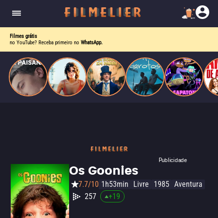
homens gays, coloca sua carreira em risco
quando se apaixona por um de seus alvos.
Filmes grátis
no YouTube? Receba primeiro no
WhatsApp.
Publicidade
Os Goonies
7.7/10
1h53min
Livre
1985
Aventura
257
+
19