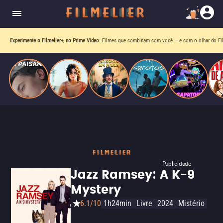
homens gays, coloca sua carreira em risco
quando se apaixona por um de seus alvos.
Experimente o Filmelier+, no Prime Video
. Filmes que combinam com você — e com o olhar do Fil
Publicidade
Jazz Ramsey: A K-9
Mystery
6.1/10
1h24min
Livre
2024
Mistério