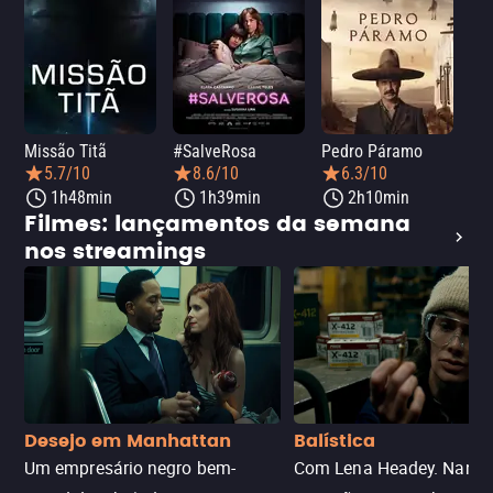
Missão Titã
#SalveRosa
Pedro Páramo
Fro
5.7/10
8.6/10
6.3/10
1h48min
1h39min
2h10min
Filmes: lançamentos da semana
nos streamings
Desejo em Manhattan
Balística
Um empresário negro bem-
Com Lena Headey. Nanc