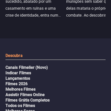
sucedido, abalado por um
munições sem saber qu
casamento em ruínas e uma
delas mataria o próprio f
crise de identidade, entra num
combate. Ao descobrir a
jogo sexualizado de gato e rato
verdade, ela deixa a rotin
com uma mulher branca
fábrica e parte em uma 
misteriosa no metrô. A escalada
implacável contra quem
leva a um desfecho violento.
escondeu os fatos, dispo
tudo pela vingança.
Descubra
Canais Filmelier (Novo)
Indicar Filmes
Lançamentos
Filmes 2026
Melhores Filmes
Assistir Filmes Online
Filmes Grátis Completos
Todos os Filmes