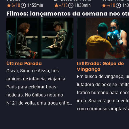
6/10
1h55min
--/10
1h30min
--/10
1h3
Filmes: lançamentos da semana nos s
Última Parada
Infiltrada: Golpe de
Vingança
Oscar, Simon e Aïssa, três
Em busca de vingança, u
amigos de infância, viajam a
lutadora de boxe se infilt
Paris para celebrar boas
tráfico humano para enco
notícias. No ônibus noturno
irmã. Sua coragem a enfr
N121 de volta, uma troca entre
com criminosos implacáv
passageiros escala e a situação
segredos perigosos e sit
sai do controle, transformando a
que testam sua resistênci
viagem em um intenso thriller