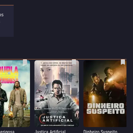
os
s
erigosa
Justiça Artificial
Dinheiro Suspeito