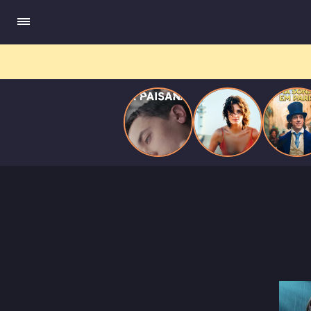
quando se apaixona por um de seus alvos.