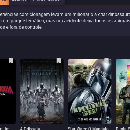
eriências com clonagem levam um milionário a criar dinossaur
a um parque temático, mas um acidente deixa todos os animai
tos e fora de controle.
Homem-Aranha: Um Novo Dia
A Odisseia
Star Wars: O Mandaloriano e Grogu
Dupla P