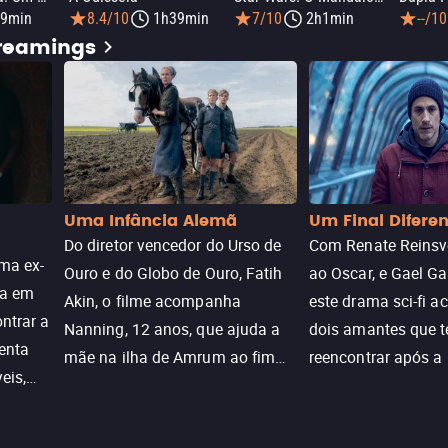
9min
8.4/10
1h39min
7/10
2h1min
--/10
treamings
Uma Infância Alemã
Um Final Difere
Do diretor vencedor do Urso de
Com Renate Reinsve
ma ex-
Ouro e do Globo de Ouro, Fatih
ao Oscar, e Gael Ga
ra em
Akin, o filme acompanha
este drama sci-fi 
ntrar a
Nanning, 12 anos, que ajuda a
dois amantes que 
enta
mãe na ilha de Amrum ao fim
reencontrar após a
eis,
da guerra. Quando a paz chega,
meio de uma tecno
uações
a aparente proteção da ilha se
oferece uma última
a.
rompe e ele precisa encarar o
reviver o que senti