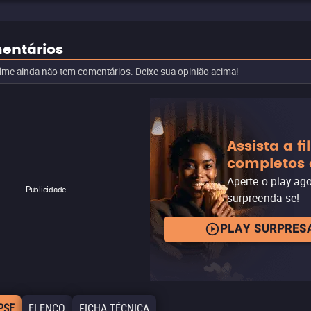
entários
ilme ainda não tem comentários. Deixe sua opinião acima!
Assista a f
completos 
Aperte o play ag
Publicidade
surpreenda-se!
PLAY SURPRES
PSE
ELENCO
FICHA TÉCNICA