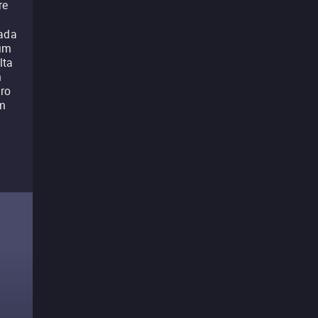
re
eada
 um
lta
m
iro
lm