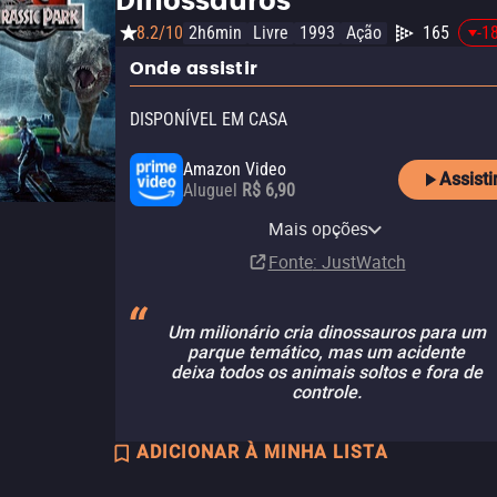
Dinossauros
8.2/10
2h6min
Livre
1993
Ação
165
-1
Onde assistir
DISPONÍVEL EM CASA
Amazon Video
Assisti
Aluguel
R$ 6,90
Amazon Prime Video with
Apple TV (iTunes)
Claro TV+
Vivo Play
Amazon Prime Video
Netflix
Netflix Standard with Ads
HBO Max
YouTube
Claro video
HBO Max Amazon Channel
Telecine Amazon Channel
Ads
Mais opções
Aluguel
Aluguel
Aluguel
Assinatura
Assinatura
Assinatura
Assinatura
Aluguel
Aluguel
Assinatura
Assinatura
R$ 6,90
Assinatura
Fonte
: JustWatch
Um milionário cria dinossauros para um
parque temático, mas um acidente
deixa todos os animais soltos e fora de
controle.
ADICIONAR À MINHA LISTA