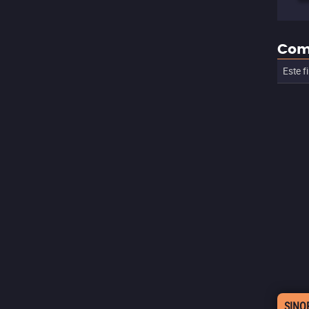
Com
Este f
SINO