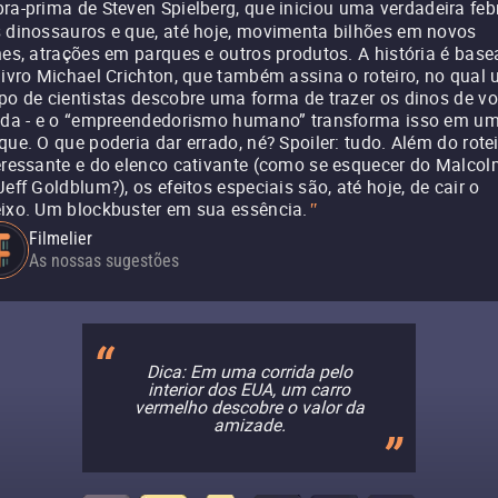
ra-prima de Steven Spielberg, que iniciou uma verdadeira feb
 dinossauros e que, até hoje, movimenta bilhões em novos
mes, atrações em parques e outros produtos. A história é bas
livro Michael Crichton, que também assina o roteiro, no qual
po de cientistas descobre uma forma de trazer os dinos de vo
ida - e o “empreendedorismo humano” transforma isso em u
que. O que poderia dar errado, né? Spoiler: tudo. Além do rote
eressante e do elenco cativante (como se esquecer do Malco
Jeff Goldblum?), os efeitos especiais são, até hoje, de cair o
ixo. Um blockbuster em sua essência.
"
Filmelier
As nossas sugestões
Dica: Em uma corrida pelo
interior dos EUA, um carro
vermelho descobre o valor da
amizade.