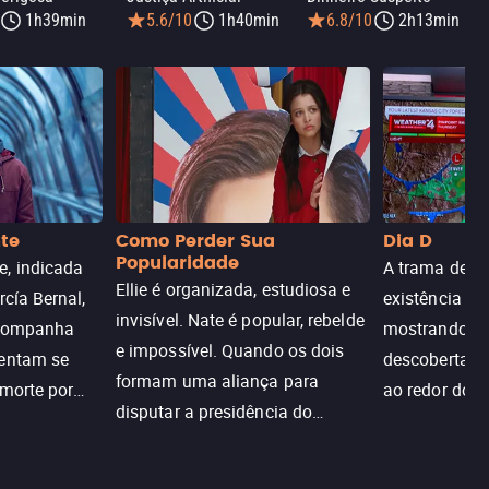
1h39min
5.6/10
1h40min
6.8/10
2h13min
nte
Como Perder Sua
Dia D
Popularidade
, indicada
A trama de DI
Ellie é organizada, estudiosa e
rcía Bernal,
existência de
invisível. Nate é popular, rebelde
acompanha
mostrando c
e impossível. Quando os dois
tentam se
descoberta ir
formam uma aliança para
 morte por
ao redor do 
disputar a presidência do
logia que
sociedade atu
colégio, o plano era simples —
 chance de
até o coração resolver complicar
am.