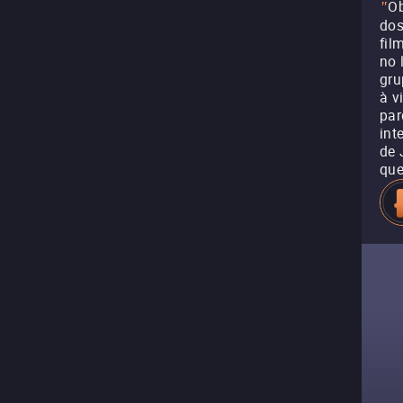
Ob
"
dos
fil
no 
gru
à v
par
int
de 
que