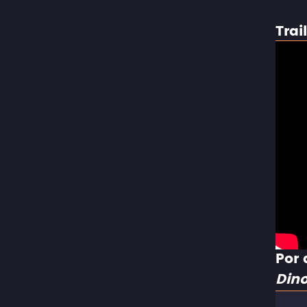
Trai
Por 
Din