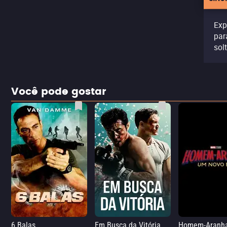
Exp
par
sol
Você pode gostar
6 Balas
Em Busca da Vitória