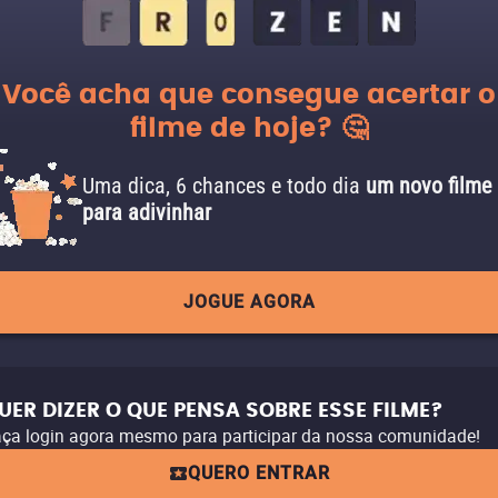
Você acha que consegue acertar o
filme de hoje? 🤔
Uma dica, 6 chances e todo dia
um novo filme
para adivinhar
JOGUE AGORA
UER DIZER O QUE PENSA SOBRE ESSE FILME?
ça login agora mesmo para participar da nossa comunidade!
QUERO ENTRAR