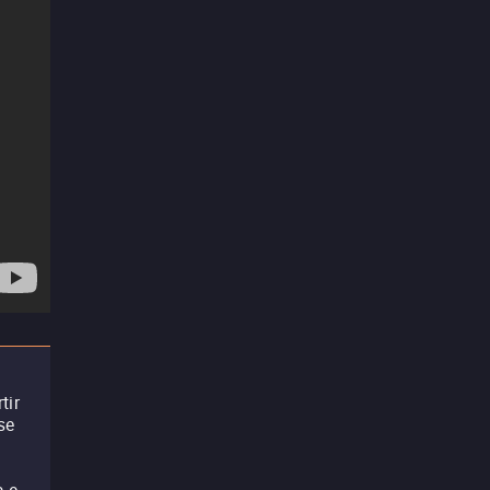
tir
se