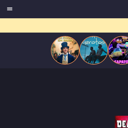
compõe obras-primas, participa de festas e busca romance em
Paris
meio a círculos aristocráticos e reais.