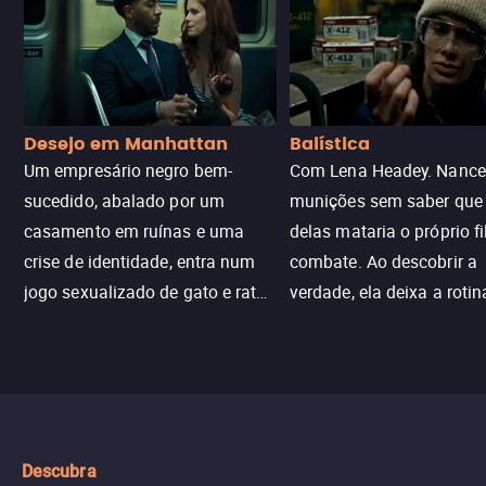
Desejo em Manhattan
Balística
Um empresário negro bem-
Com Lena Headey. Nanc
sucedido, abalado por um
munições sem saber qu
casamento em ruínas e uma
delas mataria o próprio f
crise de identidade, entra num
combate. Ao descobrir a
jogo sexualizado de gato e rato
verdade, ela deixa a rotin
com uma mulher branca
fábrica e parte em uma 
misteriosa no metrô. A escalada
implacável contra quem
leva a um desfecho violento.
escondeu os fatos, dispo
tudo pela vingança.
Descubra