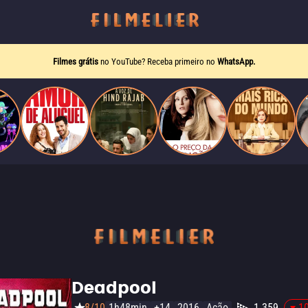
Filmes grátis
no YouTube? Receba primeiro no
WhatsApp.
Deadpool
8/10
1h48min
+14
2016
Ação
1.359
-1