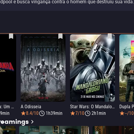
dpool e busca vingança contra o homem que destruiu sua vida.
Homem-Aranha: Um Novo Dia
A Odisseia
Star Wars: O Mandaloriano e Grogu
Dupla P
9min
8.4/10
1h39min
7/10
2h1min
--/10
treamings