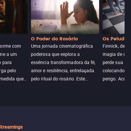
O Poder do Rosário
Os Peludos
dorme com
Uma jornada cinematográfica
Finnick, desc
une a um
poderosa que explora a
magia de um 
o para
essência transformadora da fé,
perde sua invi
rga pelo
amor e resiliência, entrelaçada
colocando su
 medida que
pelo ritual do rosário. Este
perigo. Aco
trada, o
drama cativante envolve o
Christine, e
lho ameaça a
público com sua profundidade
aventura para
emocional e narrativa
poderes e sal
inspiradora.
Streamings