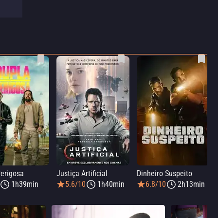
erigosa
Justiça Artificial
Dinheiro Suspeito
1h39min
5.6/10
1h40min
6.8/10
2h13min