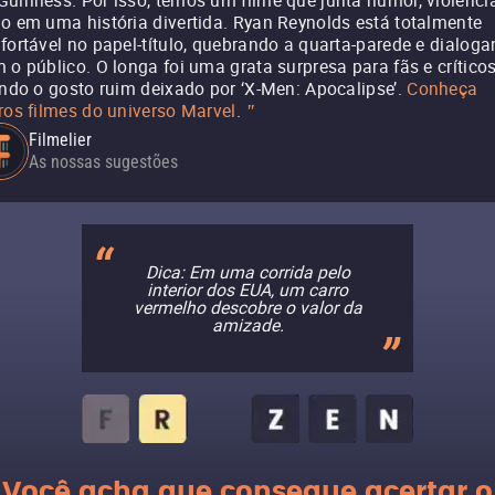
uinness. Por isso, temos um filme que junta humor, violênci
o em uma história divertida. Ryan Reynolds está totalmente
fortável no papel-título, quebrando a quarta-parede e dialog
 o público. O longa foi uma grata surpresa para fãs e críticos
ando o gosto ruim deixado por ‘X-Men: Apocalipse’.
Conheça
ros filmes do universo Marvel
.
"
Filmelier
As nossas sugestões
Dica: Em uma corrida pelo
interior dos EUA, um carro
vermelho descobre o valor da
amizade.
Você acha que consegue acertar o