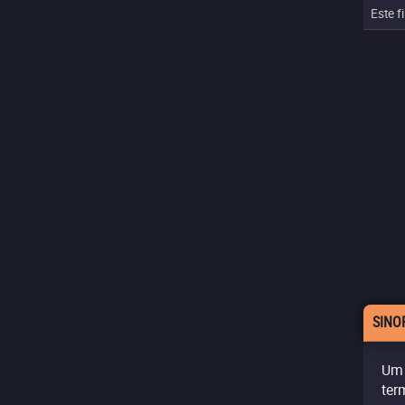
Este f
SINO
Um 
ter