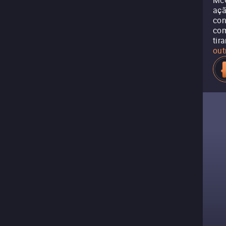
McG
açã
con
com
tir
out