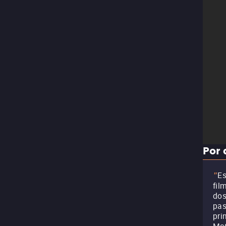
Por 
Es
"
fil
dos
pas
pri