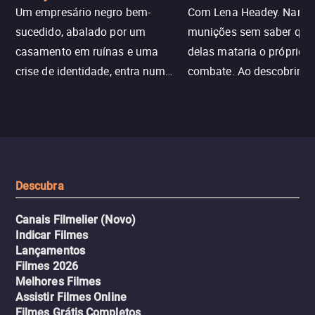
Um empresário negro bem-
Com Lena Headey. Nanc
sucedido, abalado por um
munições sem saber qu
casamento em ruínas e uma
delas mataria o próprio f
crise de identidade, entra num
combate. Ao descobrir a
jogo sexualizado de gato e rato
verdade, ela deixa a rotin
com uma mulher branca
fábrica e parte em uma 
misteriosa no metrô. A escalada
implacável contra quem
leva a um desfecho violento.
escondeu os fatos, dispo
tudo pela vingança.
Descubra
Canais Filmelier (Novo)
Indicar Filmes
Lançamentos
Filmes 2026
Melhores Filmes
Assistir Filmes Online
Filmes Grátis Completos