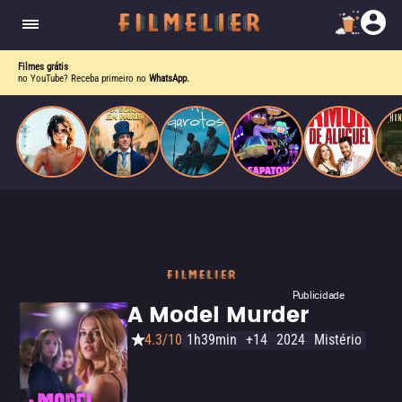
o desejo e a dor, a linha entre o livro que ele
escrevia e a vida real começa a desaparecer.
Filmes grátis
no YouTube? Receba primeiro no
WhatsApp.
Publicidade
A Model Murder
4.3/10
1h39min
+14
2024
Mistério