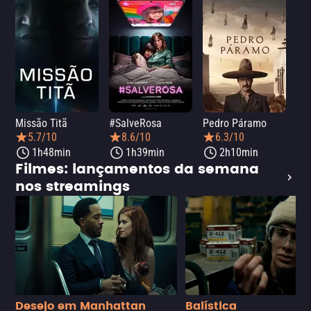
Missão Titã
#SalveRosa
Pedro Páramo
Fro
5.7/10
8.6/10
6.3/10
1h48min
1h39min
2h10min
Filmes: lançamentos da semana
nos streamings
Desejo em Manhattan
Balística