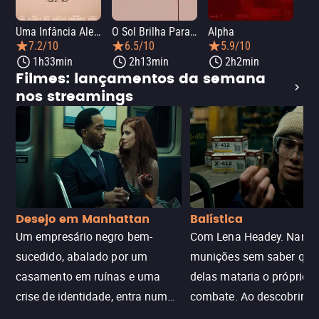
Uma Infância Alemã
O Sol Brilha Para Todos
Alpha
7.2/10
6.5/10
5.9/10
1h33min
2h13min
2h2min
Filmes: lançamentos da semana
nos streamings
Desejo em Manhattan
Balística
Um empresário negro bem-
Com Lena Headey. Nanc
sucedido, abalado por um
munições sem saber qu
casamento em ruínas e uma
delas mataria o próprio f
crise de identidade, entra num
combate. Ao descobrir a
jogo sexualizado de gato e rato
verdade, ela deixa a rotin