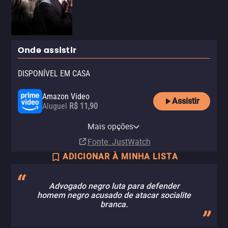
Onde assistir
DISPONÍVEL EM CASA
Amazon Video
Assistir
Aluguel
R$ 11,90
Apple TV Store
YouTube
Claro video
Mais opções
Aluguel
Aluguel
Aluguel
R$ 11,90
R$ 6,90
Fonte
: JustWatch
ADICIONAR À MINHA LISTA
Advogado negro luta para defender
homem negro acusado de atacar socialite
branca.