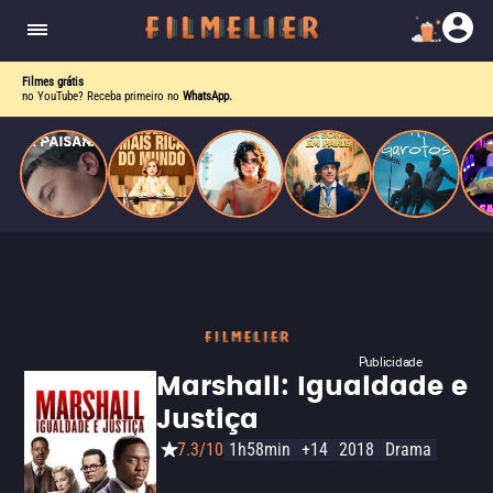
homens gays, coloca sua carreira em risco
quando se apaixona por um de seus alvos.
Filmes grátis
no YouTube? Receba primeiro no
WhatsApp.
Publicidade
Marshall: Igualdade e
Justiça
7.3/10
1h58min
+14
2018
Drama