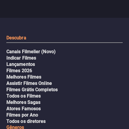
com uma mulher branca
fábrica e parte em uma 
misteriosa no metrô. A escalada
implacável contra quem
leva a um desfecho violento.
escondeu os fatos, dispo
tudo pela vingança.
Descubra
Canais Filmelier (Novo)
Indicar Filmes
Lançamentos
Filmes 2026
Melhores Filmes
Assistir Filmes Online
Filmes Grátis Completos
Todos os Filmes
Melhores Sagas
Atores Famosos
Filmes por Ano
Todos os diretores
Gêneros