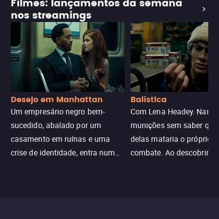
Filmes: lançamentos da semana
nos streamings
Desejo em Manhattan
Balística
Um empresário negro bem-
Com Lena Headey. Nanc
sucedido, abalado por um
munições sem saber qu
casamento em ruínas e uma
delas mataria o próprio f
crise de identidade, entra num
combate. Ao descobrir a
jogo sexualizado de gato e rato
verdade, ela deixa a rotin
com uma mulher branca
fábrica e parte em uma 
misteriosa no metrô. A escalada
implacável contra quem
leva a um desfecho violento.
escondeu os fatos, dispo