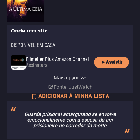
Onde assistir
DISPONÍVEL EM CASA
Filmelier Plus Amazon Channel
Assistir
Assinatura
Amazon Video
Apple TV Store
Amazon Prime Video
Claro video
Mais opções
Aluguel
Aluguel
Assinatura
Aluguel
R$ 14,90
R$ 11,90
R$ 6,90
Fonte
: JustWatch
ADICIONAR À MINHA LISTA
Guarda prisional amargurado se envolve
emocionalmente com a esposa de um
prisioneiro no corredor da morte