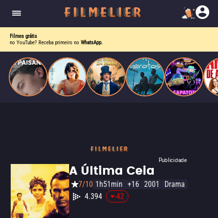
homens gays, coloca sua carreira em risco
quando se apaixona por um de seus alvos.
Filmes grátis
no YouTube? Receba primeiro no
WhatsApp.
Publicidade
A Última Ceia
7/10
1h51min
+16
2001
Drama
4.394
-42