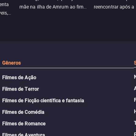
enta
mãe na ilha de Amrum ao fim
reencontrar após a
eis,
da guerra. Quando a paz chega,
meio de uma tecno
uações
a aparente proteção da ilha se
oferece uma última
a.
rompe e ele precisa encarar o
reviver o que senti
passado.
Gêneros
Filmes de Ação
Filmes de Terror
Filmes de Ficção científica e fantasia
Filmes de Comédia
Filmes de Romance
Filmes de Aventura