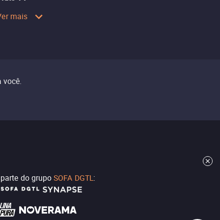
Ver mais
 você.
z parte do grupo
SOFA DGTL
: