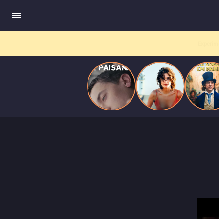
quando se apaixona por um de seus alvos.