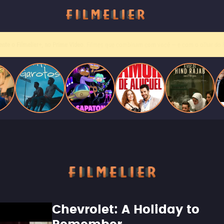
Entre tantas opções,
receba o que mais vale seu tempo!
Toda sexta, no seu e-mail.
Chevrolet: A Holiday to