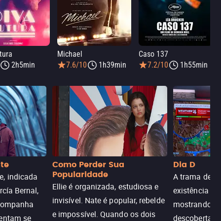
tura
Michael
Caso 137
2h5min
7.6/10
1h39min
7.2/10
1h55min
nte
Como Perder Sua
Dia D
Popularidade
, indicada
A trama de DI
Ellie é organizada, estudiosa e
rcía Bernal,
existência de
invisível. Nate é popular, rebelde
acompanha
mostrando c
e impossível. Quando os dois
tentam se
descoberta ir