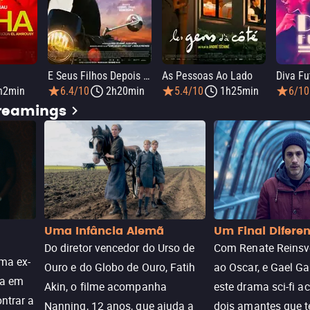
E Seus Filhos Depois Deles
As Pessoas Ao Lado
Diva Fu
h2min
6.4/10
2h20min
5.4/10
1h25min
6/10
treamings
Uma Infância Alemã
Um Final Difere
Do diretor vencedor do Urso de
Com Renate Reinsve
ma ex-
Ouro e do Globo de Ouro, Fatih
ao Oscar, e Gael Ga
ra em
Akin, o filme acompanha
este drama sci-fi 
ntrar a
Nanning, 12 anos, que ajuda a
dois amantes que 