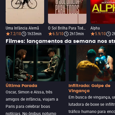
Uma Infância Alemã
O Sol Brilha Para Todos
Alpha
7.2/10
1h33min
6.5/10
2h13min
5.9/10
2
Filmes: lançamentos da semana nos s
Última Parada
Infiltrada: Golpe de
Vingança
Oscar, Simon e Aïssa, três
Em busca de vingança, u
amigos de infância, viajam a
lutadora de boxe se infilt
Paris para celebrar boas
tráfico humano para enco
notícias. No ônibus noturno