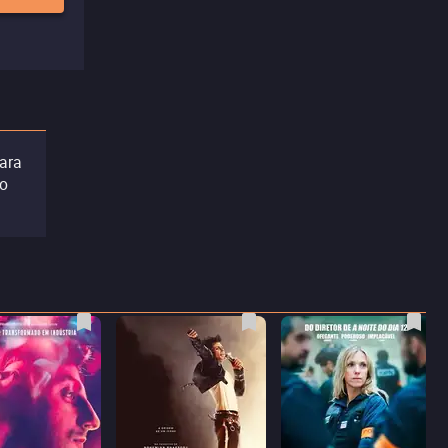
ara
do