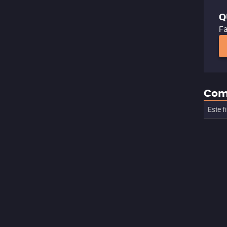
Q
Fa
Com
Este f