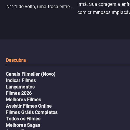
irmã. Sua coragem a enfr
N121 de volta, uma troca entre
com criminosos implacáv
passageiros escala e a situação
segredos perigosos e sit
sai do controle, transformando a
que testam sua resistênci
viagem em um intenso thriller
urbano.
Descubra
Canais Filmelier (Novo)
Indicar Filmes
Lançamentos
Filmes 2026
Melhores Filmes
Assistir Filmes Online
Filmes Grátis Completos
Todos os Filmes
Melhores Sagas