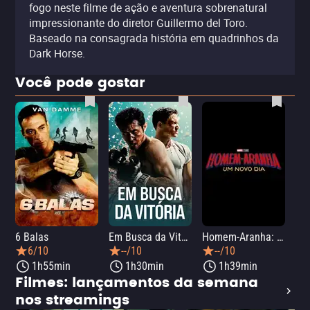
fogo neste filme de ação e aventura sobrenatural
impressionante do diretor Guillermo del Toro.
Baseado na consagrada história em quadrinhos da
Dark Horse.
Você pode gostar
6 Balas
Em Busca da Vitória
Homem-Aranha: Um Novo Dia
A O
6/10
--/10
--/10
1h55min
1h30min
1h39min
Filmes: lançamentos da semana
nos streamings