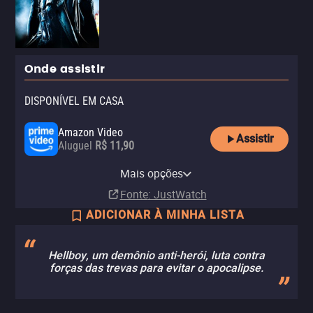
Onde assistir
DISPONÍVEL EM CASA
Amazon Video
Assistir
Aluguel
R$ 11,90
Apple TV Store
Amazon Prime Video
Amazon Prime Video with Ads
HBO Max
YouTube
Claro video
HBO Max Amazon Channel
Mais opções
Aluguel
Assinatura
Assinatura
Assinatura
Aluguel
Aluguel
Assinatura
R$ 11,90
R$ 6,90
Fonte
: JustWatch
ADICIONAR À MINHA LISTA
Hellboy, um demônio anti-herói, luta contra
forças das trevas para evitar o apocalipse.