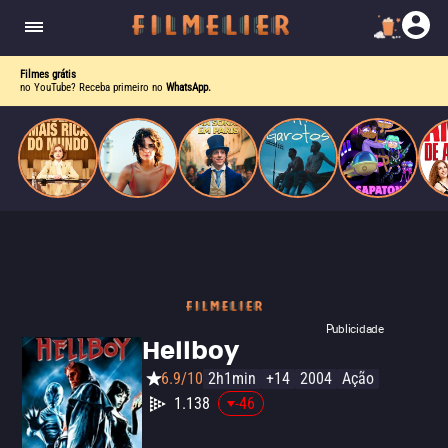
corrupção política envolvendo um ex-presidente.
do
Mundo
Filmes grátis
no YouTube? Receba primeiro no
WhatsApp.
Publicidade
Hellboy
6.9/10
2h1min
+14
2004
Ação
1.138
-46