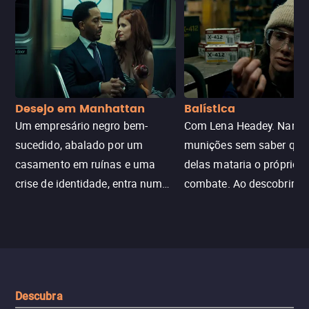
Desejo em Manhattan
Balística
Um empresário negro bem-
Com Lena Headey. Nanc
sucedido, abalado por um
munições sem saber qu
casamento em ruínas e uma
delas mataria o próprio f
crise de identidade, entra num
combate. Ao descobrir a
jogo sexualizado de gato e rato
verdade, ela deixa a rotin
com uma mulher branca
fábrica e parte em uma 
misteriosa no metrô. A escalada
implacável contra quem
leva a um desfecho violento.
escondeu os fatos, dispo
tudo pela vingança.
Descubra