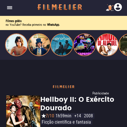
o desejo e a dor, a linha entre o livro que ele
escrevia e a vida real começa a desaparecer.
Filmes grátis
no YouTube? Receba primeiro no
WhatsApp.
Publicidade
Hellboy II: O Exército
Dourado
7/10
1h59min
+14
2008
Ficção científica e fantasia