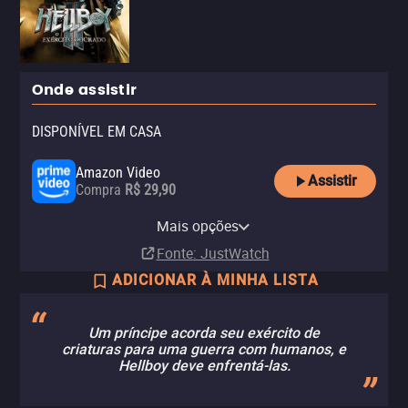
Onde assistir
DISPONÍVEL EM CASA
Amazon Video
Assistir
Compra
R$ 29,90
Apple TV Store
Claro TV+
Vivo Play
YouTube
Claro video
Mais opções
Compra
Aluguel
Aluguel
Aluguel
Aluguel
R$ 6,90
R$ 29,90
Fonte
: JustWatch
ADICIONAR À MINHA LISTA
Um príncipe acorda seu exército de
criaturas para uma guerra com humanos, e
Hellboy deve enfrentá-las.