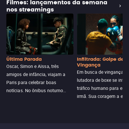
Filmes: lançamentos da semana
nos streamings
Última Parada
Infiltrada: Golpe de
Vingança
Oscar, Simon e Aïssa, três
Em busca de vingança, u
amigos de infância, viajam a
lutadora de boxe se infilt
Paris para celebrar boas
tráfico humano para enco
notícias. No ônibus noturno
irmã. Sua coragem a enfr
N121 de volta, uma troca entre
com criminosos implacáv
passageiros escala e a situação
segredos perigosos e sit
sai do controle, transformando a
que testam sua resistênci
viagem em um intenso thriller