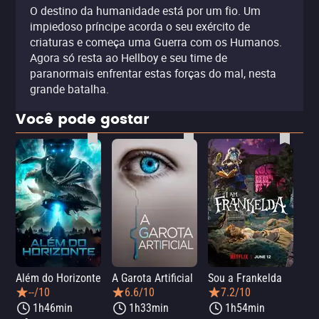
O destino da humanidade está por um fio. Um
impiedoso príncipe acorda o seu exército de
criaturas e começa uma Guerra com os Humanos.
Agora só resta ao Hellboy e seu time de
paranormais enfrentar estas forças do mal, nesta
grande batalha.
Você pode gostar
Além do Horizonte
A Garota Artificial
Sou a Frankelda
Dia
--/10
6.6/10
7.2/10
1h46min
1h33min
1h54min