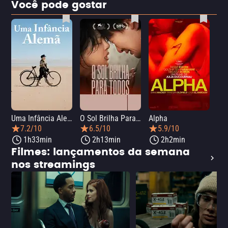
Você pode gostar
Uma Infância Alemã
O Sol Brilha Para Todos
Alpha
7.2/10
6.5/10
5.9/10
1h33min
2h13min
2h2min
Filmes: lançamentos da semana
nos streamings