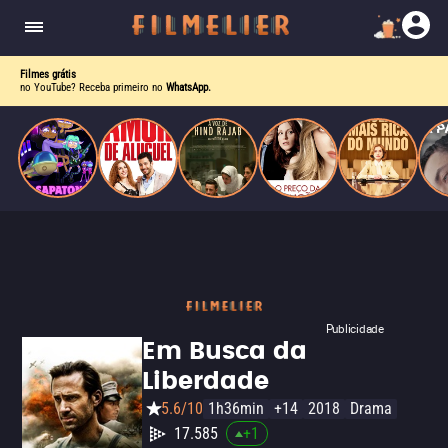
nave problemática e uma amiga cantora gay pop,
ela descobre que o verdadeiro poder vem de
dentro.
Filmes grátis
no YouTube? Receba primeiro no
WhatsApp.
Publicidade
Em Busca da
Liberdade
5.6/10
1h36min
+14
2018
Drama
17.585
+
1