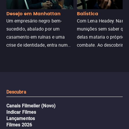
Desejo em Manhattan
Balística
Um empresário negro bem-
Com Lena Headey. Nanc
sucedido, abalado por um
munições sem saber qu
casamento em ruínas e uma
delas mataria o próprio f
crise de identidade, entra num
combate. Ao descobrir a
jogo sexualizado de gato e rato
verdade, ela deixa a rotin
com uma mulher branca
fábrica e parte em uma 
misteriosa no metrô. A escalada
implacável contra quem
leva a um desfecho violento.
escondeu os fatos, dispo
tudo pela vingança.
Descubra
Canais Filmelier (Novo)
Indicar Filmes
Lançamentos
Filmes 2026