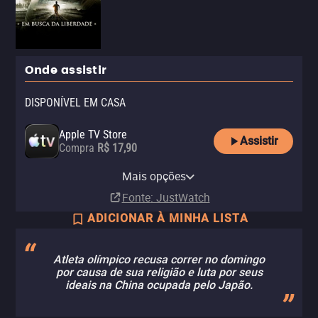
Onde assistir
DISPONÍVEL EM CASA
Apple TV Store
Assistir
Compra
R$ 17,90
Claro TV+
Vivo Play
Amazon Prime Video
YouTube
Looke
Looke Amazon Channel
NetMovies
Pluto TV
Mais opções
Aluguel
Aluguel
Assinatura
Aluguel
Assinatura
Assinatura
Fonte
: JustWatch
ADICIONAR À MINHA LISTA
Atleta olímpico recusa correr no domingo
por causa de sua religião e luta por seus
ideais na China ocupada pelo Japão.