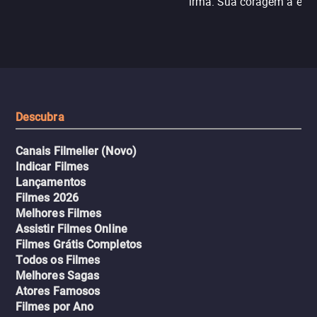
irmã. Sua coragem a enfr
N121 de volta, uma troca entre
com criminosos implacáv
passageiros escala e a situação
segredos perigosos e sit
sai do controle, transformando a
que testam sua resistênci
viagem em um intenso thriller
urbano.
Descubra
Canais Filmelier (Novo)
Indicar Filmes
Lançamentos
Filmes 2026
Melhores Filmes
Assistir Filmes Online
Filmes Grátis Completos
Todos os Filmes
Melhores Sagas
Atores Famosos
Filmes por Ano