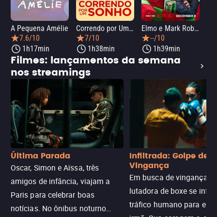
A Pequena Amélie
Correndo por Um Sonho
Elmo e Mark Rober na Oficina de Natal
Wic
7.6/10
7/10
--/10
1h17min
1h38min
1h39min
Filmes: lançamentos da semana
nos streamings
Última Parada
Infiltrada: Golpe de
Vingança
Oscar, Simon e Aïssa, três
Em busca de vingança, u
amigos de infância, viajam a
lutadora de boxe se infilt
Paris para celebrar boas
tráfico humano para enco
notícias. No ônibus noturno