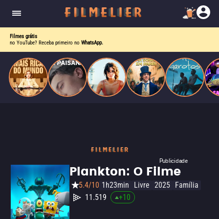
corrupção política envolvendo um ex-presidente.
do
Mundo
Filmes grátis
no YouTube? Receba primeiro no
WhatsApp.
Publicidade
Plankton: O Filme
5.4/10
1h23min
Livre
2025
Família
11.519
+
10